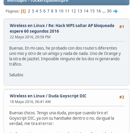
Mensajes - rockeropasiempre
2
3
4
5
6
7
8
9
10
11
12
13
14
15
16
...
30
Páginas
1
Wireless en Linux
/
Re: Hack WPS saltar AP bloqueada
#1
espere 60 segundos 2016
22 Mayo 2016, 20:58 PM
Buenas. En mi caso, he probado con dos routers diferentes
uno mio y otro de un amigo y nada de nada. Uno de Orange y
la otra de Jazztel. Imposible ninguno de los dos ni generando
tráfico.
Saludos
Wireless en Linux
/
Duda Goyscript DIC
#2
18 Mayo 2016, 06:41 AM
Buenas chicos. Tengo una duda, porque cuando tiro el
Goyscript DIC, ya con su handsake dentro o no, da igual la
verdad, me tira el error: