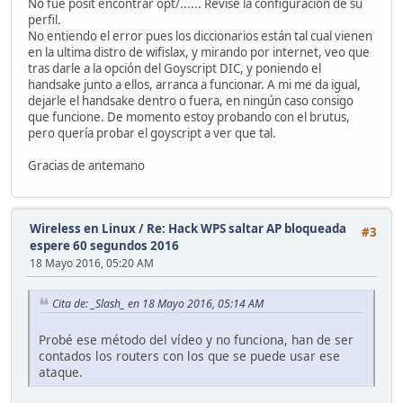
No fue posit encontrar opt/...... Revise la configuración de su
perfil.
No entiendo el error pues los diccionarios están tal cual vienen
en la ultima distro de wifislax, y mirando por internet, veo que
tras darle a la opción del Goyscript DIC, y poniendo el
handsake junto a ellos, arranca a funcionar. A mi me da igual,
dejarle el handsake dentro o fuera, en ningún caso consigo
que funcione. De momento estoy probando con el brutus,
pero quería probar el goyscript a ver que tal.
Gracias de antemano
Wireless en Linux
/
Re: Hack WPS saltar AP bloqueada
#3
espere 60 segundos 2016
18 Mayo 2016, 05:20 AM
Cita de: _Slash_ en 18 Mayo 2016, 05:14 AM
Probé ese método del vídeo y no funciona, han de ser
contados los routers con los que se puede usar ese
ataque.