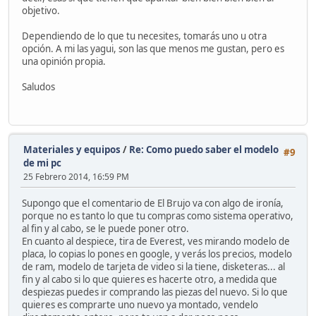
objetivo.
Dependiendo de lo que tu necesites, tomarás uno u otra
opción. A mi las yagui, son las que menos me gustan, pero es
una opinión propia.
Saludos
Materiales y equipos
/
Re: Como puedo saber el modelo
#9
de mi pc
25 Febrero 2014, 16:59 PM
Supongo que el comentario de El Brujo va con algo de ironía,
porque no es tanto lo que tu compras como sistema operativo,
al fin y al cabo, se le puede poner otro.
En cuanto al despiece, tira de Everest, ves mirando modelo de
placa, lo copias lo pones en google, y verás los precios, modelo
de ram, modelo de tarjeta de video si la tiene, disketeras... al
fin y al cabo si lo que quieres es hacerte otro, a medida que
despiezas puedes ir comprando las piezas del nuevo. Si lo que
quieres es comprarte uno nuevo ya montado, vendelo