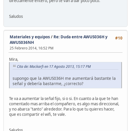
directamente entero, pero te van a dar poco poco.
Saludos
Materiales y equipos
/
Re: Duda entre AWUS036H y
#10
AWUS036NH
25 Febrero 2014, 16:52 PM
Mira,
Cita de: Mackarfi en 17 Agosto 2013, 15:17 PM
supongo que la AWUS036H me aumentará bastante la
señal y debería bastarme, ¿correcto?
Te va a aumentar la señal fijo, si o si. En cuanto a la que te han
comentado mas arriba el compañero, es algo mas direccional,
y no abarca "tanto" alrededor. Para lo que tu quieres hacer,
que es compartir el wifi, te vale.
Saludos