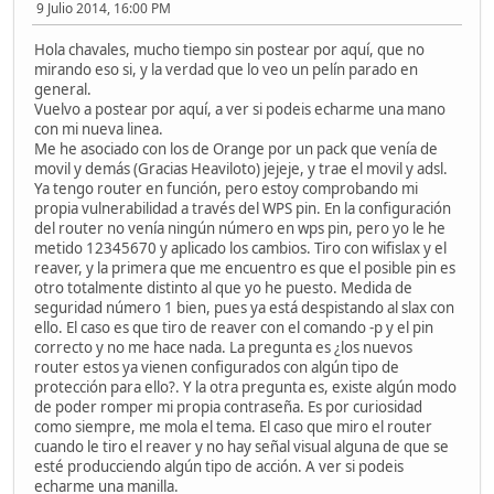
9 Julio 2014, 16:00 PM
Hola chavales, mucho tiempo sin postear por aquí, que no
mirando eso si, y la verdad que lo veo un pelín parado en
general.
Vuelvo a postear por aquí, a ver si podeis echarme una mano
con mi nueva linea.
Me he asociado con los de Orange por un pack que venía de
movil y demás (Gracias Heaviloto) jejeje, y trae el movil y adsl.
Ya tengo router en función, pero estoy comprobando mi
propia vulnerabilidad a través del WPS pin. En la configuración
del router no venía ningún número en wps pin, pero yo le he
metido 12345670 y aplicado los cambios. Tiro con wifislax y el
reaver, y la primera que me encuentro es que el posible pin es
otro totalmente distinto al que yo he puesto. Medida de
seguridad número 1 bien, pues ya está despistando al slax con
ello. El caso es que tiro de reaver con el comando -p y el pin
correcto y no me hace nada. La pregunta es ¿los nuevos
router estos ya vienen configurados con algún tipo de
protección para ello?. Y la otra pregunta es, existe algún modo
de poder romper mi propia contraseña. Es por curiosidad
como siempre, me mola el tema. El caso que miro el router
cuando le tiro el reaver y no hay señal visual alguna de que se
esté producciendo algún tipo de acción. A ver si podeis
echarme una manilla.