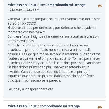
Wireless en Linux
/
Re: Comprobando mi Orange
#5
10 Julio 2014, 22:51 PM
Vamos a ello pues compañero. Router Livebox, mac del mismo
9C:80:DF:XX:XX:XX
El tipo de cifrado por defecto, y por defecto lo he dejado de
momento es "solo WPA2"
Contreseña de 8 dígitos alfanúmerica, en la cual las letras son
todas mayúsculas.
Como he reseteado el router después de hacer varias
pruebas, el pin por defecto no lo se, ni salía antes ni salía
después. Es algo que me ha llamado la atención, pues en otros
routers si que viene el pin y lo ves, aquí no. Yo metí para hacer
pruebas 12345670, y aceptó mis cambios, pero seguían sin ser
visibles dichos números o pin. Una vez reseteado sigue
invisible. Caso curioso que cuando le cambié el pin, por
supuesto que en otros pc,s me daba como pin por defecto
otro que ni por asomo se le parecía.
Saludos y a la espera chavalote
Wireless en Linux
/
Comprobando mi Orange
#6