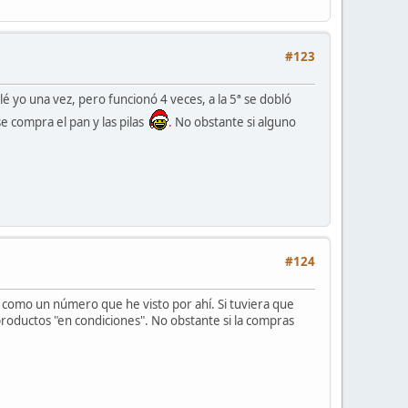
#123
é yo una vez, pero funcionó 4 veces, a la 5ª se dobló
e compra el pan y las pilas
. No obstante si alguno
#124
ía como un número que he visto por ahí. Si tuviera que
 productos "en condiciones". No obstante si la compras