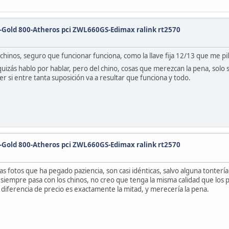
o-Gold 800-Atheros pci ZWL660GS-Edimax ralink rt2570
chinos, seguro que funcionar funciona, como la llave fija 12/13 que me pill
izás hablo por hablar, pero del chino, cosas que merezcan la pena, solo s
ver si entre tanta suposición va a resultar que funciona y todo.
o-Gold 800-Atheros pci ZWL660GS-Edimax ralink rt2570
las fotos que ha pegado paziencia, son casi idénticas, salvo alguna tonter
mo siempre pasa con los chinos, no creo que tenga la misma calidad que los
 diferencia de precio es exactamente la mitad, y merecería la pena.