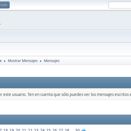
esión
1
re
Mostrar Mensajes
Mensajes
►
►
or este usuario. Ten en cuenta que sólo puedes ver los mensajes escritos
7
18
19
20
21
22
23
24
25
26
27
28
...
30