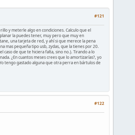
#121
illo y meterle algo en condiciones. Calculo que el
 planar la puedes tener, muy pero que muy en
tane, una tarjeta de red, y ahí si que merece la pena
una mas pequeña tipo usb, zydas, que la tienes por 20.
caso de que te hiciera falta, sino no.). Tirando a lo
e nada. ¿En cuantos meses crees que lo amortizarías?, yo
. Yo tengo gastado alguna que otra perra en bártulos de
#122