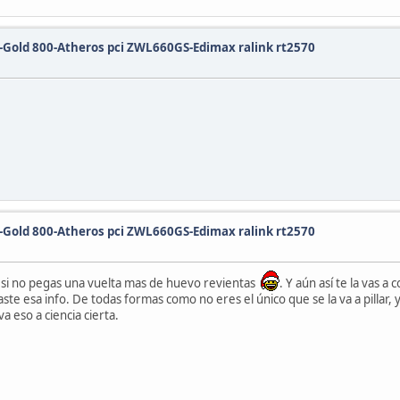
o-Gold 800-Atheros pci ZWL660GS-Edimax ralink rt2570
o-Gold 800-Atheros pci ZWL660GS-Edimax ralink rt2570
 si no pegas una vuelta mas de huevo revientas
. Y aún así te la vas a
te esa info. De todas formas como no eres el único que se la va a pillar,
a eso a ciencia cierta.