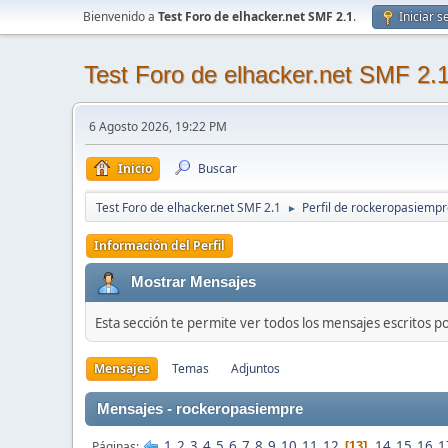
Bienvenido a
Test Foro de elhacker.net SMF 2.1
.
Iniciar s
Test Foro de elhacker.net SMF 2.
6 Agosto 2026, 19:22 PM
Inicio
Buscar
Test Foro de elhacker.net SMF 2.1
Perfil de rockeropasiemp
►
Información del Perfil
Mostrar Mensajes
Esta sección te permite ver todos los mensajes escritos p
Mensajes
Temas
Adjuntos
Mensajes - rockeropasiempre
1
2
3
4
5
6
7
8
9
10
11
12
14
15
16
1
Páginas
13