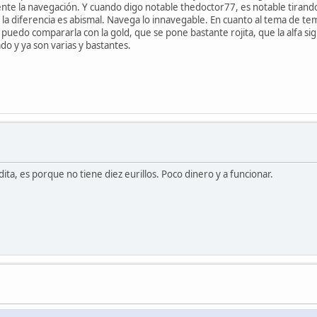
e la navegación. Y cuando digo notable thedoctor77, es notable tirando a
 la diferencia es abismal. Navega lo innavegable. En cuanto al tema de t
uedo compararla con la gold, que se pone bastante rojita, que la alfa si
do y ya son varias y bastantes.
ta, es porque no tiene diez eurillos. Poco dinero y a funcionar.