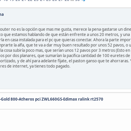
na
router no es la opción que mas me gusta, merece la pena gastarse un diner
esto que estamos hablando de que están enfrente a unos 20 metros, y una
la en casa instalada para el pc que quieras conectar. Ahora la parte impor
mprarte la alfa, que te va a dar muy buen resultado por unos 52 pavos, o 
 cosa subiría poco mas, que serían unos 12 pavos por 3 metros (Esto en el 
uros por dos planares, que sumarían la pacifica cantidad de 100 euretes d
ortizado, y de ahí para adelante fíjate, el paston ganso que te ahorraras
res de internet, ya tienes todo pagado.
o-Gold 800-Atheros pci ZWL660GS-Edimax ralink rt2570