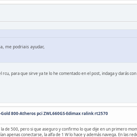
a, me podriais ayudar,
rcu, para que sirve ya te lo he comentado en el post, indaga y darás con l
o-Gold 800-Atheros pci ZWL660GS-Edimax ralink rt2570
la de 500, pero si que aseguro y confirmo lo que dije en un primero mo
nseguían apenas conectarse, la alfa de 1 W lo hace y además navega. En las 