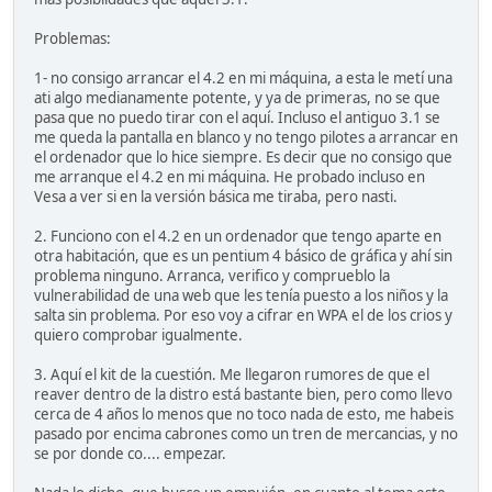
Problemas:
1- no consigo arrancar el 4.2 en mi máquina, a esta le metí una
ati algo medianamente potente, y ya de primeras, no se que
pasa que no puedo tirar con el aquí. Incluso el antiguo 3.1 se
me queda la pantalla en blanco y no tengo pilotes a arrancar en
el ordenador que lo hice siempre. Es decir que no consigo que
me arranque el 4.2 en mi máquina. He probado incluso en
Vesa a ver si en la versión básica me tiraba, pero nasti.
2. Funciono con el 4.2 en un ordenador que tengo aparte en
otra habitación, que es un pentium 4 básico de gráfica y ahí sin
problema ninguno. Arranca, verifico y comprueblo la
vulnerabilidad de una web que les tenía puesto a los niños y la
salta sin problema. Por eso voy a cifrar en WPA el de los crios y
quiero comprobar igualmente.
3. Aquí el kit de la cuestión. Me llegaron rumores de que el
reaver dentro de la distro está bastante bien, pero como llevo
cerca de 4 años lo menos que no toco nada de esto, me habeis
pasado por encima cabrones como un tren de mercancias, y no
se por donde co.... empezar.