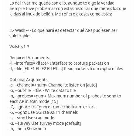
Lo del river me quedo con ello, aunque te digo la verdad
siempre tuve problemas con estas historias que meteis los que
le dais al linux de bellón. Me refiero a cosas como estas:
3.- Wash --> Lo que hará es detectar qué APs pudiesen ser
vulnerables
Walsh v1.3
Required Arguments:
-i, --interface=<iface> Interface to capture packets on
-f, --file [FILE1 FILE2 FILE3 ...] Read packets from capture files
Optional Arguments:
-c, --channel=<num> Channel to listen on [auto]
-o, --out-file=<file> Write data to file
-n, --probes=<num> Maximum number of probes to send to
each AP in scan mode [15]
-C, --ignore-fcs Ignore frame checksum errors
-5, --5ghz Use 5GHz 802.11 channels
-s, --scan Use scan mode
-u, --survey Use survey mode [default]
-h, --help Show help