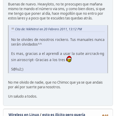
Buenas de nuevo. Heavyloto, no te preocupes que mañana
mismo te mando el número via sms, y como bien dices, si que
me tengo que poner al día, hace mogollón que no entro por
estos lares y a poco que te escuides tas quedao atrás.
Cita de: NikNitro! en 20 Febrero 2011, 13:12 PM
No te olvides de nosotros rockero. Tus manuales nunca
serán olvidados^^
Es mas, gracias a el aprendí a usar la suite aircrack-ng
sin airoscript- Gracias a los tres
S@lu2;)
No me olvido de nadie, que no Chimoc que ya se que andais
por akí por suerte para nosotros.
Un saludo a todos.
Wireless en Linux
/
esto es ilícito pero quería
#46