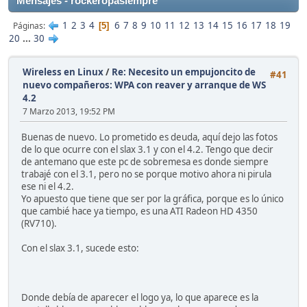
Mensajes - rockeropasiempre
1
2
3
4
6
7
8
9
10
11
12
13
14
15
16
17
18
19
Páginas
5
20
...
30
Wireless en Linux
/
Re: Necesito un empujoncito de
#41
nuevo compañeros: WPA con reaver y arranque de WS
4.2
7 Marzo 2013, 19:52 PM
Buenas de nuevo. Lo prometido es deuda, aquí dejo las fotos
de lo que ocurre con el slax 3.1 y con el 4.2. Tengo que decir
de antemano que este pc de sobremesa es donde siempre
trabajé con el 3.1, pero no se porque motivo ahora ni pirula
ese ni el 4.2.
Yo apuesto que tiene que ser por la gráfica, porque es lo único
que cambié hace ya tiempo, es una ATI Radeon HD 4350
(RV710).
Con el slax 3.1, sucede esto:
Donde debía de aparecer el logo ya, lo que aparece es la