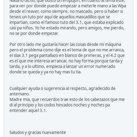
Nada lo dicho, que busco un empujón, en cuanto al tema este,
para ver por donde puedo empezar a meterle mano a las Wpa
desde el reaver, como siempre, no mascado, pero si haber si
teneis un tuto por aquí de aquellos mascadillos que se
impartian, como el famoso tuto del 3.1, que estaba explicado
casi pa niños. Yo he estado mirando, pero amigos, me pierdo,
no se por donde empezar.
Por otro lado me gustaría hacer las cosas desde mi máquina
pero el problema como dije es el tema de que no me arranca,
el slax 3.1 pega pantallazo en blanco de primeras, y el 4.2 que
es el que me interesa arrancar, no hay forma porque tarda y
tarda, y a lo ultimo, empieza a lanzar un error numerado
donde se queda y ya no hay mas tu tia.
Cualquier ayuda o sugerencia al respecto, agradecido de
antemano.
Madre mia, que recuerdos trae esto de los cabezazos que me
di al principio y los codos hincados noches y noches pa
entender aquel 3.1.
Saludos y gracias nuevamente