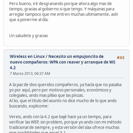
Pero bueno, iré desgranando porque ahora algo mas de
tiempo, gracias al gobierno si que tengo. Y máquinas para
arreglar tampoco que me entren muchas ultimamente, asín
que a ponerme al día.
Un saludete y gracias
Wireless en Linux
/
Necesito un empujoncito de
#43
nuevo compañeros: WPA con reaver y arranque de WS
4.2
7 Marzo 2013, 06:37 AM
A la paz de dios queridos compañeros, ya hacía que no pasaba
yo por aquí, pero por motivos personales, económicos y
colegiales, ando mas pillao que las pinzas.
Al lio, que el titulo del asunto no dice mucho de lo que ando
buscando, explicome:
Vereis, ando con la 4.2 que bajé hace ya un tiempo, para
verificar las WEP, sin problem, porque yo ando con mi método
tradicional de siempre, y esta versión del slax ofrece muchas
mas posiblidades que aquel 3.1.