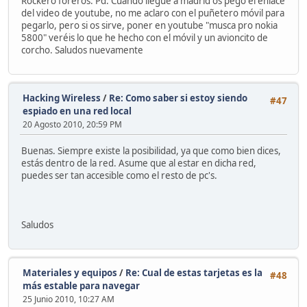
Rockero foreros. Pd. Cuando llegue a madrid os pego el enlace
del video de youtube, no me aclaro con el puñetero móvil para
pegarlo, pero si os sirve, poner en youtube "musca pro nokia
5800" veréis lo que he hecho con el móvil y un avioncito de
corcho. Saludos nuevamente
Hacking Wireless
/
Re: Como saber si estoy siendo
#47
espiado en una red local
20 Agosto 2010, 20:59 PM
Buenas. Siempre existe la posibilidad, ya que como bien dices,
estás dentro de la red. Asume que al estar en dicha red,
puedes ser tan accesible como el resto de pc's.
Saludos
Materiales y equipos
/
Re: Cual de estas tarjetas es la
#48
más estable para navegar
25 Junio 2010, 10:27 AM