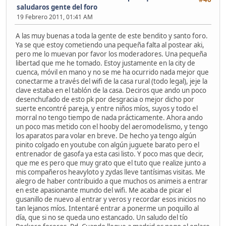
saludaros gente del foro
19 Febrero 2011, 01:41 AM
A las muy buenas a toda la gente de este bendito y santo foro.
Ya se que estoy cometiendo una pequeña falta al postear aki,
pero me lo muevan por favor los moderadores. Una pequeña
libertad que me he tomado. Estoy justamente en la city de
cuenca, móvil en mano y no se me ha ocurrido nada mejor que
conectarme a través del wifi de la casa rural (todo legal), jeje la
clave estaba en el tablón de la casa. Deciros que ando un poco
desenchufado de esto pk por desgracia o mejor dicho por
suerte encontré pareja, y entre niños míos, suyos y todo el
morral no tengo tiempo de nada prácticamente. Ahora ando
un poco mas metido con el hooby del aeromodelismo, y tengo
los aparatos para volar en breve. De hecho ya tengo algún
pinito colgado en youtube con algún juguete barato pero el
entrenador de gasofa ya esta casi listo. Y poco mas que decir,
que me es pero que muy grato que el tuto que realize junto a
mis compañeros heavyloto y zydas lleve tantísimas visitas. Me
alegro de haber contribuido a que muchos os animeis a entrar
en este apasionante mundo del wifi. Me acaba de picar el
gusanillo de nuevo al entrar y veros y recordar esos inicios no
tan lejanos míos. Intentaré entrar a ponerme un poquillo al
día, que si no se queda uno estancado. Un saludo del tío