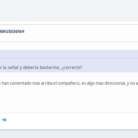
y AWUS036NH
a señal y debería bastarme, ¿correcto?
ue te han comentado mas arriba el compañero, es algo mas direccional, y no 
0