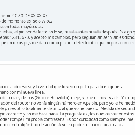
 mismo 9C:80:DF:XX:XX:XX
ado de momento es "solo WPA2"
as son todas mayúsculas.
bas, el pin por defecto no lo se, ni salía antes ni salía después. Es algo 
ruebas 12345670, y aceptó mis cambios, pero seguían sin ser visibles dich
que en otros pc,s me daba como pin por defecto otro que ni por asomo se
o mirando eso si, y la verdad que lo veo un pelín parado en general.
mano con mi nueva linea.
de movil y demás (Gracias Heaviloto) jejeje, y trae el movil y adsl. Ya t
uración del router no venía ningún número en wps pin, pero yo le he metid
ble pin es otro totalmente distinto al que yo he puesto. Medida de seguri
el pin correcto y no me hace nada. La pregunta es ¿los nuevos router esto
 poder romper mi propia contraseña. Es por curiosidad como siempre, me m
oducciendo algún tipo de acción. A ver si podeis echarme una manilla.