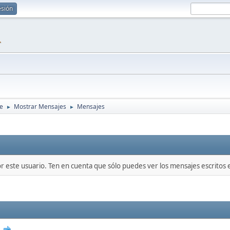
esión
1
re
Mostrar Mensajes
Mensajes
►
►
or este usuario. Ten en cuenta que sólo puedes ver los mensajes escritos
0