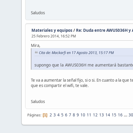
Saludos
Materiales y equipos
/
Re: Duda entre AWUS036H 
25 Febrero 2014, 16:52 PM
Mira,
Cita de: Mackarfi en 17 Agosto 2013, 15:17 PM
supongo que la AWUS036H me aumentará bastante l
Te va a aumentar la señal fijo, si o si. En cuanto a la q
que es compartir el wifi, te vale.
Saludos
2
3
4
5
6
7
8
9
10
11
12
13
14
15
16
...
3
Páginas
1