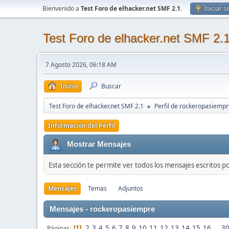
Bienvenido a
Test Foro de elhacker.net SMF 2.1
.
Iniciar s
Test Foro de elhacker.net SMF 2.
7 Agosto 2026, 06:18 AM
Inicio
Buscar
Test Foro de elhacker.net SMF 2.1
Perfil de rockeropasiemp
►
Información del Perfil
Mostrar Mensajes
Esta sección te permite ver todos los mensajes escritos p
Mensajes
Temas
Adjuntos
Mensajes - rockeropasiempre
2
3
4
5
6
7
8
9
10
11
12
13
14
15
16
...
3
Páginas
1