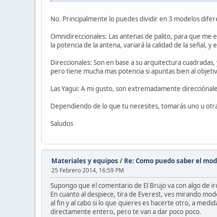
No. Principalmente lo puedes dividir en 3 modelos difer
Omnidireccionales: Las antenas de palito, para que me en
la potencia de la antena, variará la calidad de la señal, y
Direccionales: Son en base a su arquitectura cuadradas, 
pero tiene mucha mas potencia si apuntas bien al objeti
Las Yagui: A mi gusto, son extremadamente direcciónales,
Dependiendo de lo que tu necesites, tomarás uno u otra 
Saludos
Materiales y equipos
/
Re: Como puedo saber el mod
25 Febrero 2014, 16:59 PM
Supongo que el comentario de El Brujo va con algo de iro
En cuanto al despiece, tira de Everest, ves mirando model
al fin y al cabo si lo que quieres es hacerte otro, a m
directamente entero, pero te van a dar poco poco.