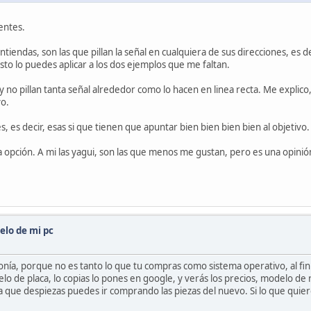
entes.
tiendas, son las que pillan la señal en cualquiera de sus direcciones, es 
 esto lo puedes aplicar a los dos ejemplos que me faltan.
y no pillan tanta señal alrededor como lo hacen en linea recta. Me explico
vo.
 es decir, esas si que tienen que apuntar bien bien bien bien al objetivo.
opción. A mi las yagui, son las que menos me gustan, pero es una opinió
elo de mi pc
nía, porque no es tanto lo que tu compras como sistema operativo, al fin 
o de placa, lo copias lo pones en google, y verás los precios, modelo de r
edida que despiezas puedes ir comprando las piezas del nuevo. Si lo que q