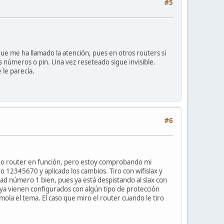
#5
que me ha llamado la atención, pues en otros routers si
os números o pin. Una vez reseteado sigue invisible.
 le parecía.
#6
engo router en función, pero estoy comprobando mi
o 12345670 y aplicado los cambios. Tiro con wifislax y
dad número 1 bien, pues ya está despistando al slax con
s ya vienen configurados con algún tipo de protección
ola el tema. El caso que miro el router cuando le tiro