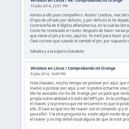
Wireless en Linux
/
Re: Comprobando mi Orange
10 Julio 2014, 22:51 PM
Vamos a ello pues compañero. Router Livebox, mac del
El tipo de cifrado por defecto, y por defecto lo he dej
Contreseña de 8 dígitos alfanúmerica, en la cual las letr
Como he reseteado el router después de hacer varias prue
que viene el pin y lo ves, aquí no. Yo metí para hacer p
Caso curioso que cuando le cambié el pin, por supuesto 
Saludos y a la espera chavalote
Wireless en Linux
/
Comprobando mi Orange
9 Julio 2014, 16:00 PM
Hola chavales, mucho tiempo sin postear por aquí, que n
Vuelvo a postear por aquí, a ver si podeis echarme una 
Me he asociado con los de Orange por un pack que venía 
propia vulnerabilidad a través del WPS pin. En la config
el reaver, y la primera que me encuentro es que el posi
ello. El caso es que tiro de reaver con el comando -p y 
para ello?. Y la otra pregunta es, existe algún modo de
el reaver y no hay señal visual alguna de que se esté pr