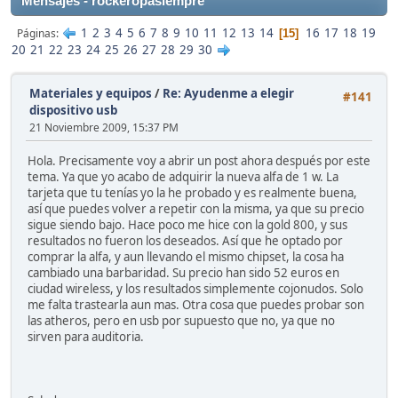
Mensajes - rockeropasiempre
1
2
3
4
5
6
7
8
9
10
11
12
13
14
16
17
18
19
Páginas
15
20
21
22
23
24
25
26
27
28
29
30
Materiales y equipos
/
Re: Ayudenme a elegir
#141
dispositivo usb
21 Noviembre 2009, 15:37 PM
Hola. Precisamente voy a abrir un post ahora después por este
tema. Ya que yo acabo de adquirir la nueva alfa de 1 w. La
tarjeta que tu tenías yo la he probado y es realmente buena,
así que puedes volver a repetir con la misma, ya que su precio
sigue siendo bajo. Hace poco me hice con la gold 800, y sus
resultados no fueron los deseados. Así que he optado por
comprar la alfa, y aun llevando el mismo chipset, la cosa ha
cambiado una barbaridad. Su precio han sido 52 euros en
ciudad wireless, y los resultados simplemente cojonudos. Solo
me falta trastearla aun mas. Otra cosa que puedes probar son
las atheros, pero en usb por supuesto que no, ya que no
sirven para auditoria.