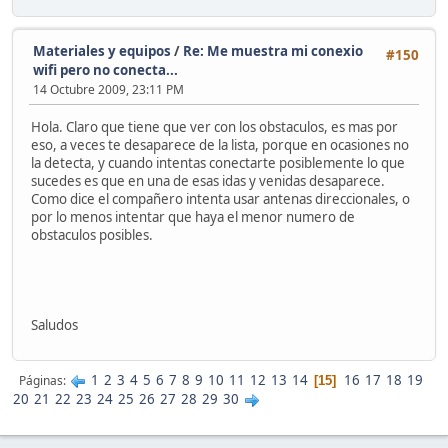
Materiales y equipos
/
Re: Me muestra mi conexio
#150
wifi pero no conecta...
14 Octubre 2009, 23:11 PM
Hola. Claro que tiene que ver con los obstaculos, es mas por
eso, a veces te desaparece de la lista, porque en ocasiones no
la detecta, y cuando intentas conectarte posiblemente lo que
sucedes es que en una de esas idas y venidas desaparece.
Como dice el compañero intenta usar antenas direccionales, o
por lo menos intentar que haya el menor numero de
obstaculos posibles.
Saludos
1
2
3
4
5
6
7
8
9
10
11
12
13
14
16
17
18
19
Páginas
15
20
21
22
23
24
25
26
27
28
29
30