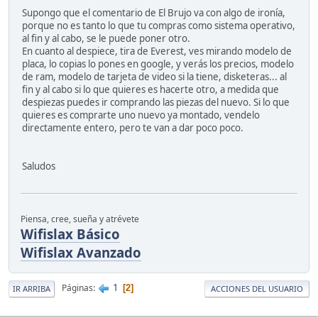
Supongo que el comentario de El Brujo va con algo de ironía,
porque no es tanto lo que tu compras como sistema operativo,
al fin y al cabo, se le puede poner otro.
En cuanto al despiece, tira de Everest, ves mirando modelo de
placa, lo copias lo pones en google, y verás los precios, modelo
de ram, modelo de tarjeta de video si la tiene, disketeras... al
fin y al cabo si lo que quieres es hacerte otro, a medida que
despiezas puedes ir comprando las piezas del nuevo. Si lo que
quieres es comprarte uno nuevo ya montado, vendelo
directamente entero, pero te van a dar poco poco.
Saludos
Piensa, cree, sueña y atrévete
Wifislax Básico
Wifislax Avanzado
1
Páginas
2
IR ARRIBA
ACCIONES DEL USUARIO