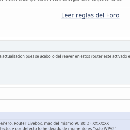
Leer reglas del Foro
a actualizacion pues se acabo lo del reaver en estos router este activado 
añero. Router Livebox, mac del mismo 9C:80:DF:XX:XX:XX
defecto, y por defecto lo he dejado de momento es "solo WPA2"