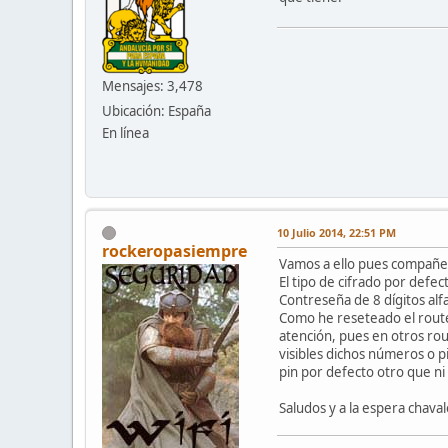
Mensajes: 3,478
Ubicación: España
En línea
10 Julio 2014, 22:51 PM
rockeropasiempre
Vamos a ello pues compañe
El tipo de cifrado por defe
Contreseña de 8 dígitos alfa
Como he reseteado el router
atención, pues en otros rou
visibles dichos números o p
pin por defecto otro que ni
Saludos y a la espera chava