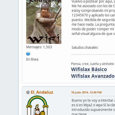
Vuelvo a postear por aquí, 
Me he asociado con los de O
estoy comprobando mi propi
12345670 y aplicado los camb
puesto. Medida de seguridad
me hace nada. La pregunta e
modo de poder romper mi pr
señal visual alguna de que 
Mensajes: 1,503
Saludos chavales
En línea
Piensa, cree, sueña y atrévete
Wifislax Básico
Wifislax Avanzado
El_Andaluz
10 Julio 2014, 13:49 PM
Bueno yo te voy a intentar
es si es Wpa2 o wpa SI la c
introducido supuesmente so
que tiene.