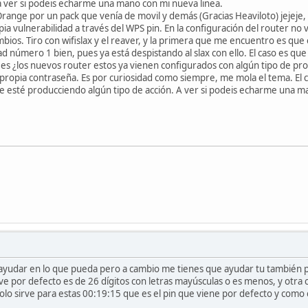
a ver si podeis echarme una mano con mi nueva linea.
range por un pack que venía de movil y demás (Gracias Heaviloto) jejeje, y
a vulnerabilidad a través del WPS pin. En la configuración del router no
ios. Tiro con wifislax y el reaver, y la primera que me encuentro es que e
 número 1 bien, pues ya está despistando al slax con ello. El caso es que 
s ¿los nuevos router estos ya vienen configurados con algún tipo de prote
opia contraseña. Es por curiosidad como siempre, me mola el tema. El cas
se esté producciendo algún tipo de acción. A ver si podeis echarme una ma
 ayudar en lo que pueda pero a cambio me tienes que ayudar tu también
lave por defecto es de 26 dígitos con letras mayúsculas o es menos, y otra
lo sirve para estas 00:19:15 que es el pin que viene por defecto y como