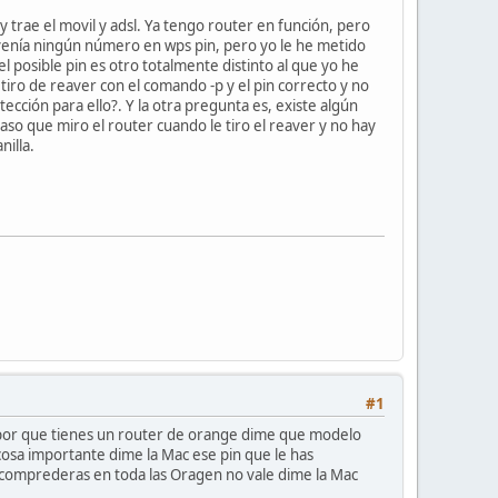
 trae el movil y adsl. Ya tengo router en función, pero
 venía ningún número en wps pin, pero yo le he metido
l posible pin es otro totalmente distinto al que yo he
tiro de reaver con el comando -p y el pin correcto y no
cción para ello?. Y la otra pregunta es, existe algún
o que miro el router cuando le tiro el reaver y no hay
nilla.
#1
 por que tienes un router de orange dime que modelo
 cosa importante dime la Mac ese pin que le has
 comprederas en toda las Oragen no vale dime la Mac