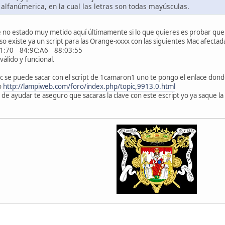
 alfanúmerica, en la cual las letras son todas mayúsculas.
 no estado muy metido aquí últimamente si lo que quieres es probar que 
 eso existe ya un script para las Orange-xxxx con las siguientes Mac afect
1:70 84:9C:A6 88:03:55
válido y funcional.
ac se puede sacar con el script de 1camaron1 uno te pongo el enlace dond
o
http://lampiweb.com/foro/index.php/topic,9913.0.html
 de ayudar te aseguro que sacaras la clave con este escript yo ya saque la