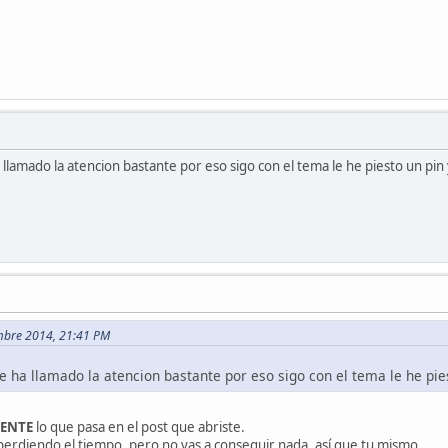
 llamado la atencion bastante por eso sigo con el tema le he piesto un pin
embre 2014, 21:41 PM
e ha llamado la atencion bastante por eso sigo con el tema le he pie
ENTE
lo que pasa en el post que abriste.
erdiendo el tiempo, pero no vas a conseguir nada, así que tu mismo.