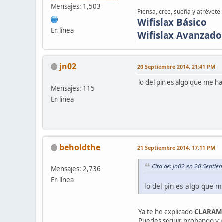
Mensajes: 1,503
Piensa, cree, sueña y atrévete
Wifislax Básico
En línea
Wifislax Avanzado
jn02
20 Septiembre 2014, 21:41 PM
lo del pin es algo que me ha
Mensajes: 115
En línea
beholdthe
21 Septiembre 2014, 17:11 PM
Cita de: jn02 en 20 Septi
Mensajes: 2,736
En línea
lo del pin es algo que m
Ya te he explicado
CLARAM
Puedes seguir probando y p