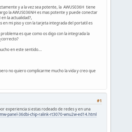
rectamente y a la vez sea potente, la AWUS036H tiene
embargo la AWUS036NH es mas potente y puede conectar
en la actualidad?,
en mi piso y con la tarjeta integrada del portatil es
 problema es que como os digo con la integrada la
¿correcto?
ucho en este sentido...
, pero no quiero complicarme mucho la vida y creo que
#1
por experiencia si estas rodeado de redes y en una
00mw-panel-36dbi-chip-ralink-rt3070-wnu2w-ed14.html