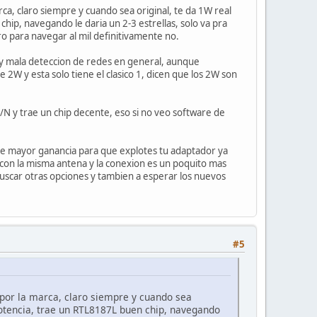
rca, claro siempre y cuando sea original, te da 1W real
ip, navegando le daria un 2-3 estrellas, solo va pra
ro para navegar al mil definitivamente no.
e y mala deteccion de redes en general, aunque
2W y esta solo tiene el clasico 1, dicen que los 2W son
 y trae un chip decente, eso si no veo software de
de mayor ganancia para que explotes tu adaptador ya
con la misma antena y la conexion es un poquito mas
buscar otras opciones y tambien a esperar los nuevos
#5
 por la marca, claro siempre y cuando sea
potencia, trae un RTL8187L buen chip, navegando