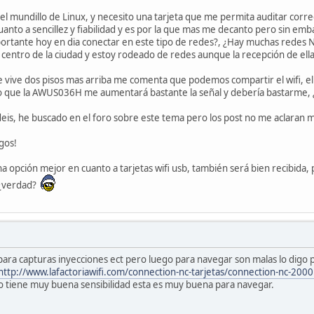
el mundillo de Linux, y necesito una tarjeta que me permita auditar cor
anto a sencillez y fiabilidad y es por la que mas me decanto pero sin 
portante hoy en dia conectar en este tipo de redes?, ¿Hay muchas redes N 
centro de la ciudad y estoy rodeado de redes aunque la recepción de ellas 
 vive dos pisos mas arriba me comenta que podemos compartir el wifi, el
o que la AWUS036H me aumentará bastante la señal y debería bastarme, 
s, he buscado en el foro sobre este tema pero los post no me aclaran m
gos!
na opción mejor en cuanto a tarjetas wifi usb, también será bien recibida
 ¿verdad?
para capturas inyecciones ect pero luego para navegar son malas lo digo 
http://www.lafactoriawifi.com/connection-nc-tarjetas/connection-nc-20
yo tiene muy buena sensibilidad esta es muy buena para navegar.