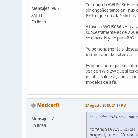
Yo tengo la AWUS036H: es mu
Mensajes: 965
sin engaños tanto en linux 
xMHT
B/G lo que nos da 54Mbps, s
En línea
y tuve la AWUS036NH: para a
supuestamente es de 2W, en 
solo para N y no para B/G.
Yo personalmente si deseas
disminucion de potencia.
Es importante que no solo 
sea de 1W o 2W que si les 
estable solo eso, ahora par
modelos de alfa.
Mackarfi
27 Agosto 2013, 21:17 PM
Cita de: Sh4k4 en 21 Agos
Mensajes: 7
En línea
Yo tengo la AWUS036H: e
original, te da 1W real