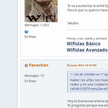
Te va a aumentar la señal fi
Para lo que tu quieres hacer
Saludos
Mensajes: 1,503
En línea
Piensa, cree, sueña y atrévete
Wifislax Básico
Wifislax Avanzado
Panochon
25 Junio 2014, 14:18 PM
Cita de: GOolden en 17 A
Mensajes: 15
Haber las alfas son bue
En línea
redes y en una ciudad 
ralink-rt3070-wnu2w-ed
Hey es buena esa antena que
Te pregunto porque esa ant