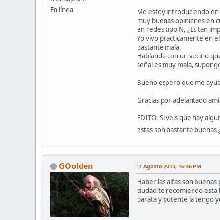
En línea
Me estoy introduciendo en 
muy buenas opiniones en cu
en redes tipo N, ¿Es tan im
Yo vivo practicamente en el 
bastante mala,
Hablando con un vecino que
señal es muy mala, supong
Bueno espero que me ayudei
Gracias por adelantado ami
EDITO: Si veis que hay algu
estas son bastante buenas
GOolden
17 Agosto 2013, 16:46 PM
Haber las alfas son buenas 
ciudad te recomiendo esta
barata y potente la tengo 