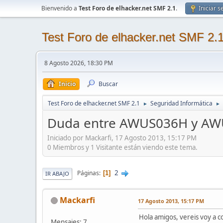
Bienvenido a
Test Foro de elhacker.net SMF 2.1
.
Iniciar s
Test Foro de elhacker.net SMF 2.
8 Agosto 2026, 18:30 PM
Inicio
Buscar
Test Foro de elhacker.net SMF 2.1
Seguridad Informática
►
►
Duda entre AWUS036H y A
Iniciado por Mackarfi, 17 Agosto 2013, 15:17 PM
0 Miembros y 1 Visitante están viendo este tema.
2
Páginas
1
IR ABAJO
Mackarfi
17 Agosto 2013, 15:17 PM
Hola amigos, vereis voy a co
Mensajes: 7