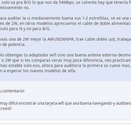
s, solo va pra B/G lo que nos da 54Mbps, se calienta hay que tenerla 
initivamente no.
ra auditar la vi medianamente buena sus 1-2 estrellitas, se ve una 
 de 2W, en otros modelos apreciamos el cable de doble alimentacion
 solo para N y no para B/G.
eas una de 2W mejor la AWUS036NHR, trae cable doble usb, trabaja c
 de potencia.
olo obtengas tu adaptador wifi sino una buena antena externa desmo
 o 2W que si les comparas veras muy poca diferencia, veo practica
mas estable solo eso, ahora para auditoria la primera se cuese mas,
n a esperar los nuevos modelos de alfa.
u comentario!
 muy dificil encontrar una tarjeta wifi que sea buena navegando y audita
creeis?