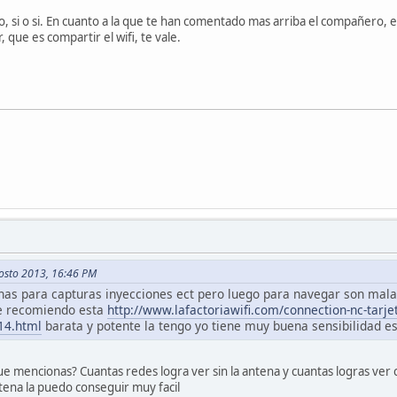
jo, si o si. En cuanto a la que te han comentado mas arriba el compañero, e
, que es compartir el wifi, te vale.
gosto 2013, 16:46 PM
nas para capturas inyecciones ect pero luego para navegar son malas
te recomiendo esta
http://www.lafactoriawifi.com/connection-nc-tarj
14.html
barata y potente la tengo yo tiene muy buena sensibilidad e
 mencionas? Cuantas redes logra ver sin la antena y cuantas logras ver 
ena la puedo conseguir muy facil