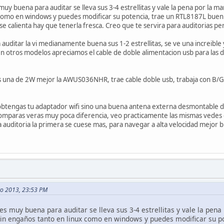
y buena para auditar se lleva sus 3-4 estrellitas y vale la pena por la ma
como en windows y puedes modificar su potencia, trae un RTL8187L buen ch
e calienta hay que tenerla fresca. Creo que te servira para auditorias pe
uditar la vi medianamente buena sus 1-2 estrellitas, se ve una increibl
otros modelos apreciamos el cable de doble alimentacion usb para las de 
 una de 2W mejor la AWUS036NHR, trae cable doble usb, trabaja con B/G/N
obtengas tu adaptador wifi sino una buena antena externa desmontable 
comparas veras muy poca diferencia, veo practicamente las mismas vedes 
a auditoria la primera se cuese mas, para navegar a alta velocidad mejor 
to 2013, 23:53 PM
s muy buena para auditar se lleva sus 3-4 estrellitas y vale la pena
 sin engaños tanto en linux como en windows y puedes modificar su 