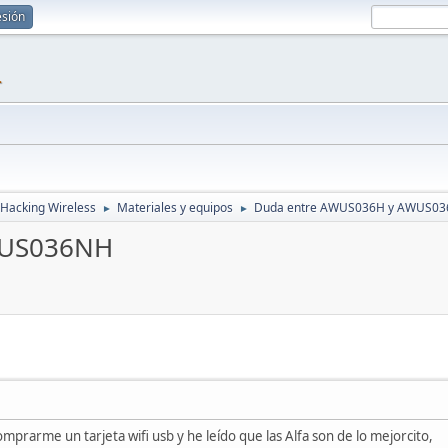
esión
1
Hacking Wireless
Materiales y equipos
Duda entre AWUS036H y AWUS0
►
►
WUS036NH
mprarme un tarjeta wifi usb y he leído que las Alfa son de lo mejorcito,