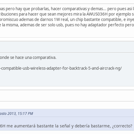
nas pero hay que probarlas, hacer comparativas y demas... pero pues asi l
tribuciones para hacer que sean mejores mira la AWUS036H por ejemplo 
romiscuo ademas de darnos 1W real, un chip bastante compatible, e inyec
 la misma, ademas de ser solo usb, pues no hay adaptador perfecto per
donde se hace una comparativa.
ompatible-usb-wireless-adapter-for-backtrack-5-and-aircrack-ng/
gosto 2013, 15:17 PM
H me aumentará bastante la señal y debería bastarme, ¿correcto?