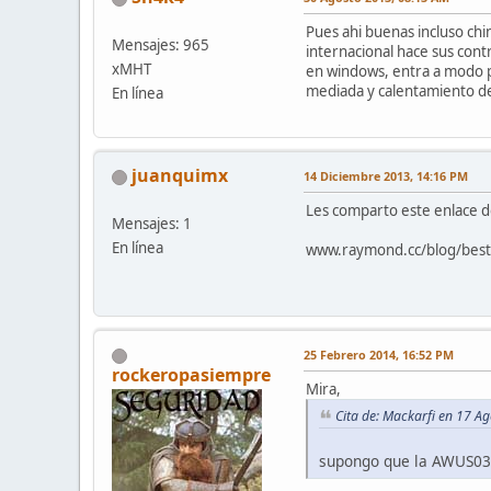
Pues ahi buenas incluso chi
Mensajes: 965
internacional hace sus con
xMHT
en windows, entra a modo p
mediada y calentamiento de
En línea
juanquimx
14 Diciembre 2013, 14:16 PM
Les comparto este enlace 
Mensajes: 1
En línea
www.raymond.cc/blog/best-c
25 Febrero 2014, 16:52 PM
rockeropasiempre
Mira,
Cita de: Mackarfi en 17 A
supongo que la AWUS036