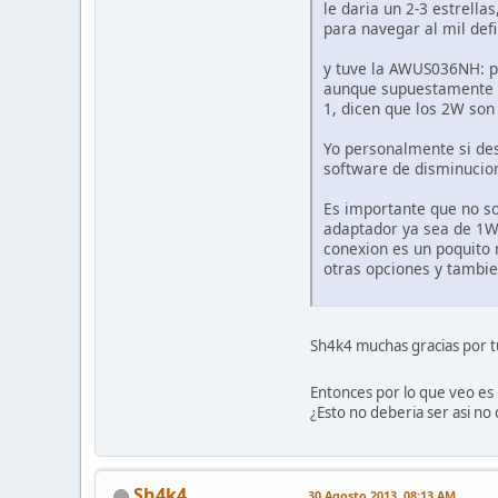
le daria un 2-3 estrella
para navegar al mil def
y tuve la AWUS036NH: pa
aunque supuestamente es
1, dicen que los 2W son
Yo personalmente si des
software de disminucion
Es importante que no s
adaptador ya sea de 1W
conexion es un poquito 
otras opciones y tambie
Sh4k4 muchas gracias por t
Entonces por lo que veo es
¿Esto no deberia ser asi no 
Sh4k4
30 Agosto 2013, 08:13 AM