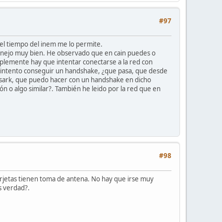
#97
el tiempo del inem me lo permite.
manejo muy bien. He observado que en cain puedes o
mplemente hay que intentar conectarse a la red con
ay intento conseguir un handshake, ¿que pasa, que desde
esark, que puedo hacer con un handshake en dicho
n o algo similar?. También he leido por la red que en
#98
arjetas tienen toma de antena. No hay que irse muy
s verdad?.