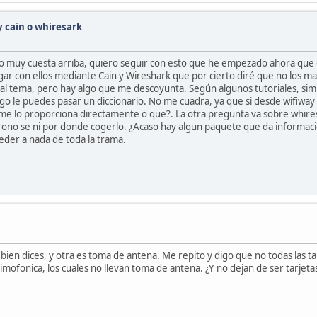
 cain o whiresark
do muy cuesta arriba, quiero seguir con esto que he empezado ahora que 
ar con ellos mediante Cain y Wireshark que por cierto diré que no los 
ta al tema, pero hay algo que me descoyunta. Según algunos tutoriales, si
ego le puedes pasar un diccionario. No me cuadra, ya que si desde wifiw
 me lo proporciona directamente o que?. La otra pregunta va sobre whir
erono se ni por donde cogerlo. ¿Acaso hay algun paquete que da informació
eder a nada de toda la trama.
ien dices, y otra es toma de antena. Me repito y digo que no todas las t
timofonica, los cuales no llevan toma de antena. ¿Y no dejan de ser tarjeta