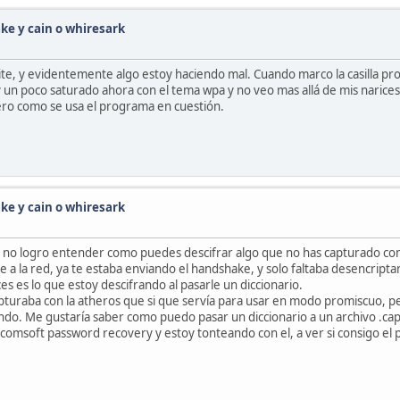
ke y cain o whiresark
e, y evidentemente algo estoy haciendo mal. Cuando marco la casilla prom
y un poco saturado ahora con el tema wpa y no veo mas allá de mis naric
ero como se usa el programa en cuestión.
ke y cain o whiresark
ndo no logro entender como puedes descifrar algo que no has capturado c
 a la red, ya te estaba enviando el handshake, y solo faltaba desencript
es es lo que estoy descifrando al pasarle un diccionario.
apturaba con la atheros que si que servía para usar en modo promiscuo, pe
iendo. Me gustaría saber como puedo pasar un diccionario a un archivo .
msoft password recovery y estoy tonteando con el, a ver si consigo el p