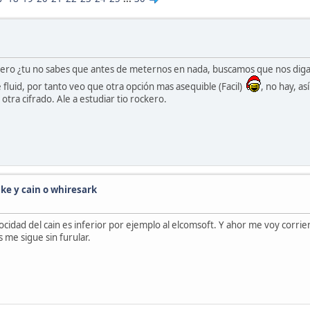
 pero ¿tu no sabes que antes de meternos en nada, buscamos que nos digais 
de fluid, por tanto veo que otra opción mas asequible (Facil)
, no hay, a
otra cifrado. Ale a estudiar tio rockero.
ke y cain o whiresark
locidad del cain es inferior por ejemplo al elcomsoft. Y ahor me voy corr
 me sigue sin furular.