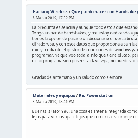
Hacking Wireless
/
Que puedo hacer con Handsake y
8 Marzo 2010, 17:20 PM
La pregunta es sencilla y aunque todo esto sigue estan
Tengo un par de handshakes, y me estoy dedicando a jug
tienes la opción de pasarle un diccionario o fuerza bru
cifrado wpa, y con esos datos que proporciona a cain lu
cain y mediante el gestor de conexiones de windows ya
programa?. Ya que veo toda la info que tiene el .cap, p
dicho programa sino posees la clave wpa, no puedes acc
Gracias de antemano y un saludo como siempre
Materiales y equipos
/
Re: Powerstation
3 Marzo 2010, 18:46 PM
Buenas. skazo1980, una cosa es antena integrada como b
lejos para ver los aparetejos que comercializa orange o 