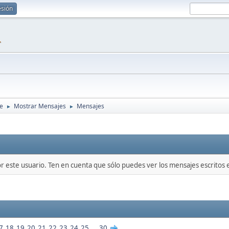
esión
1
re
Mostrar Mensajes
Mensajes
►
►
or este usuario. Ten en cuenta que sólo puedes ver los mensajes escritos
7
18
19
20
21
22
23
24
25
...
30