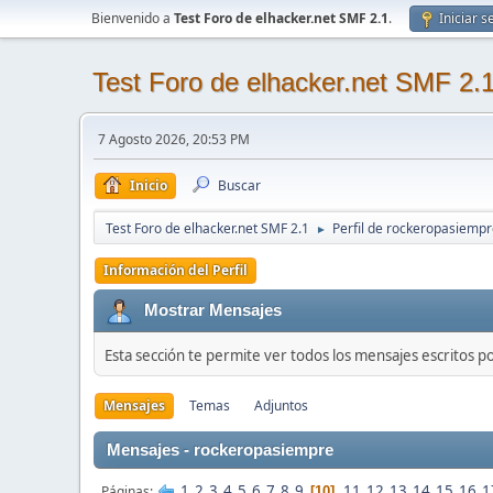
Bienvenido a
Test Foro de elhacker.net SMF 2.1
.
Iniciar s
Test Foro de elhacker.net SMF 2.
7 Agosto 2026, 20:53 PM
Inicio
Buscar
Test Foro de elhacker.net SMF 2.1
Perfil de rockeropasiemp
►
Información del Perfil
Mostrar Mensajes
Esta sección te permite ver todos los mensajes escritos p
Mensajes
Temas
Adjuntos
Mensajes - rockeropasiempre
1
2
3
4
5
6
7
8
9
11
12
13
14
15
16
1
Páginas
10