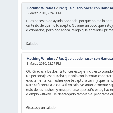
Hacking Wireless
/
Re: Que puedo hacer con Handsa
8 Marzo 2010, 23:40 PM
Pues necesito de ayuda paziencia. porque no me lo admit
cartelito de que no lo acepta. Guiame un poco que esto
diccionarios, pero por ahora, tengo que aprender prim
Saludos
Hacking Wireless
/
Re: Que puedo hacer con Handsa
8 Marzo 2010, 22:57 PM
Ok. Gracias a los dos. Entonces estoy en lo cierto cua
un personaje aseguraba que solo con intentar conectarte
exactamente los hashes que te captura cain., y que naric
Karr referente a lo del wifi en cain, yo anteriormente c
esto de los hashes, y ni siquiera se que coño estoy hac
ejemplo wifiway. He descargado también el programa elco
Gracias y un saludo