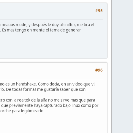
#95
iscuos mode, y después le doy al sniffer, me tira el
es. Es mas tengo en mente el tema de generar
#96
omo es un handshake. Como decía, en un video que vi,
arlo. De todas formas me gustaría saber que son
ro con la realtek de la alfa no me sirve mas que para
cap que previamente haya capturado bajo linux como por
arche para legitimizarlo.