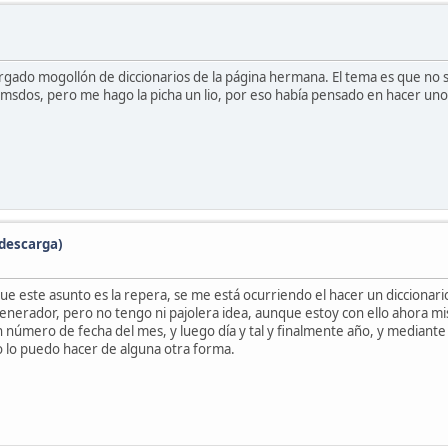
cargado mogollón de diccionarios de la página hermana. El tema es que no
de msdos, pero me hago la picha un lio, por eso había pensado en hacer u
 descarga)
ue este asunto es la repera, se me está ocurriendo el hacer un diccionar
erador, pero no tengo ni pajolera idea, aunque estoy con ello ahora mis
n número de fecha del mes, y luego día y tal y finalmente año, y mediante
to lo puedo hacer de alguna otra forma.