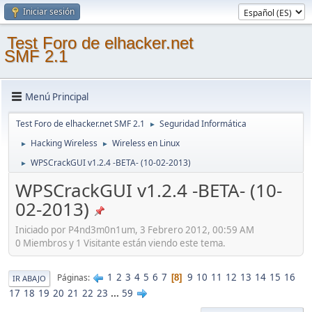
Iniciar sesión
Test Foro de elhacker.net
SMF 2.1
Menú Principal
Test Foro de elhacker.net SMF 2.1
Seguridad Informática
►
Hacking Wireless
Wireless en Linux
►
►
WPSCrackGUI v1.2.4 -BETA- (10-02-2013)
►
WPSCrackGUI v1.2.4 -BETA- (10-
02-2013)
Iniciado por P4nd3m0n1um, 3 Febrero 2012, 00:59 AM
0 Miembros y 1 Visitante están viendo este tema.
1
2
3
4
5
6
7
9
10
11
12
13
14
15
16
Páginas
8
IR ABAJO
17
18
19
20
21
22
23
...
59