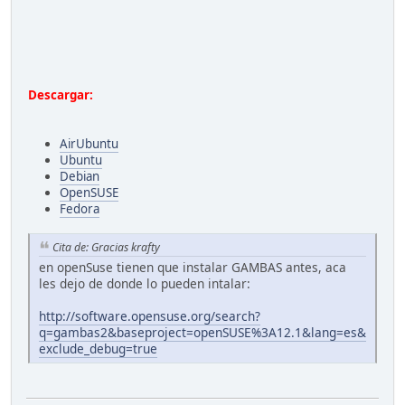
Descargar:
AirUbuntu
Ubuntu
Debian
OpenSUSE
Fedora
Cita de: Gracias krafty
en openSuse tienen que instalar GAMBAS antes, aca
les dejo de donde lo pueden intalar:
http://software.opensuse.org/search?
q=gambas2&baseproject=openSUSE%3A12.1&lang=es&
exclude_debug=true