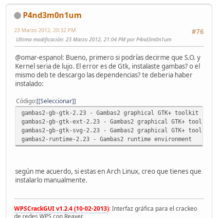
P4nd3m0n1um
23 Marzo 2012, 20:32 PM
#76
Ultima modificación
: 23 Marzo 2012, 21:04 PM por P4nd3m0n1um
@omar-espanol: Bueno, primero si podrías decirme que S.O. y
Kernel seria de lujo. El error es de Gtk, instalaste gambas? o el
mismo deb te descargo las dependencias? te deberia haber
instalado:
Código
[Seleccionar]
gambas2-gb-gtk-2.23 - Gambas2 graphical GTK+ toolkit comp
gambas2-gb-gtk-ext-2.23 - Gambas2 graphical GTK+ toolkit 
gambas2-gb-gtk-svg-2.23 - Gambas2 graphical GTK+ toolkit 
gambas2-runtime-2.23 - Gambas2 runtime environment
según me acuerdo, si estas en Arch Linux, creo que tienes que
instalarlo manualmente.
WPSCrackGUI v1.2.4 (10-02-2013)
: Interfaz gráfica para el crackeo
de redes WPS con Reaver.