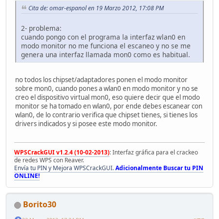
Cita de: omar-espanol en 19 Marzo 2012, 17:08 PM
2- problema:
cuando pongo con el programa la interfaz wlan0 en
modo monitor no me funciona el escaneo y no se me
genera una interfaz llamada mon0 como es habitual.
no todos los chipset/adaptadores ponen el modo monitor
sobre mon0, cuando pones a wlan0 en modo monitor y no se
creo el dispositivo virtual mon0, eso quiere decir que el modo
monitor se ha tomado en wlan0, por ende debes escanear con
wlan0, de lo contrario verifica que chipset tienes, si tienes los
drivers indicados y si posee este modo monitor.
WPSCrackGUI v1.2.4 (10-02-2013)
: Interfaz gráfica para el crackeo
de redes WPS con Reaver.
Envía tu PIN y Mejora WPSCrackGUI.
Adicionalmente Buscar tu PIN
ONLINE!
Borito30