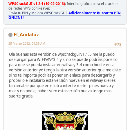
WPSCrackGUI v1.2.4 (10-02-2013)
: Interfaz gráfica para el crackeo
de redes WPS con Reaver.
Envía tu PIN y Mejora WPSCrackGUI.
Adicionalmente Buscar tu PIN
ONLINE!
El_Andaluz
25 Marzo 2012, 04:39 AM
#78
Ola buenas esta versión de wpscrackgui v1.1.5 me la puedo
descargar para WIFIWAY3.4 y si no se puede podrías ponerlo
para que se pueda instalar en wifiway 3.4 como hiciste en la
versión anterior yo tengo la otra versión anterior que me diste
si no te importa podrías poner un enlace para descargarlo y
probarlo e instalarlo esta versión nueva en el wifiway si eres
tan amable por que en el otro intente meter pines nuevo y
mac y no podía, haber si en esta versión nueva tengo mas
suerte gracia.