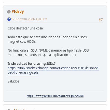
#!drvy
15 Diciembre 2021, 13:00 PM
#7
Cabe destacar una cosa:
Todo esto que se esta discutiendo funciona en discos
magnéticos, HDDs.
No funciona en SSD, NVME o memorias tipo flash (USB
modernos, sdcards, etc.). La explicación aquí:
Is shred bad for erasing SSDs?
https://unix.stackexchange.com/questions/593181/is-shred-
bad-for-erasing-ssds
Saludos
https://www.youtube.com/watch?v=oqKsrSXLR98