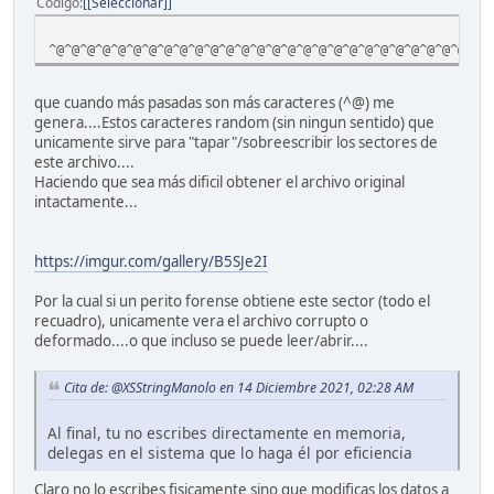
Código
[Seleccionar]
/Filter /DCTDecode
/ColorTransform 0
^@^@^@^@^@^@^@^@^@^@^@^@^@^@^@^@^@^@^@^@^@^@^@^@^@^@^@^@^
/Length 5982>> stream
����^@^PJFIF^@^A^A^A^@x^@x^@^@��^@C^@
^G^G ^G^F
que cuando más pasadas son más caracteres (^@) me
^H ^K^K
genera....Estos caracteres random (sin ningun sentido) que
^L^O^Y^P^O^N^N^O^^^V^W^R^Y$ &%# #"(-90(*6+"#2D26;=@@@&0FK
unicamente sirve para "tapar"/sobreescribir los sectores de
....
este archivo....
Haciendo que sea más dificil obtener el archivo original
intactamente...
https://imgur.com/gallery/B5SJe2I
Por la cual si un perito forense obtiene este sector (todo el
recuadro), unicamente vera el archivo corrupto o
deformado....o que incluso se puede leer/abrir....
Cita de: @XSStringManolo en 14 Diciembre 2021, 02:28 AM
Al final, tu no escribes directamente en memoria,
delegas en el sistema que lo haga él por eficiencia
Claro no lo escribes fisicamente sino que modificas los datos a