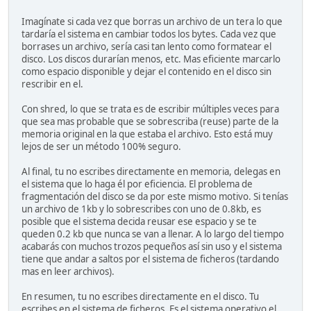
Imagínate si cada vez que borras un archivo de un tera lo que
tardaría el sistema en cambiar todos los bytes. Cada vez que
borrases un archivo, sería casi tan lento como formatear el
disco. Los discos durarían menos, etc. Mas eficiente marcarlo
como espacio disponible y dejar el contenido en el disco sin
rescribir en el.
Con shred, lo que se trata es de escribir múltiples veces para
que sea mas probable que se sobrescriba (reuse) parte de la
memoria original en la que estaba el archivo. Esto está muy
lejos de ser un método 100% seguro.
Al final, tu no escribes directamente en memoria, delegas en
el sistema que lo haga él por eficiencia. El problema de
fragmentación del disco se da por este mismo motivo. Si tenías
un archivo de 1kb y lo sobrescribes con uno de 0.8kb, es
posible que el sistema decida reusar ese espacio y se te
queden 0.2 kb que nunca se van a llenar. A lo largo del tiempo
acabarás con muchos trozos pequeños así sin uso y el sistema
tiene que andar a saltos por el sistema de ficheros (tardando
mas en leer archivos).
En resumen, tu no escribes directamente en el disco. Tu
escribes en el sistema de ficheros. Es el sistema operativo el