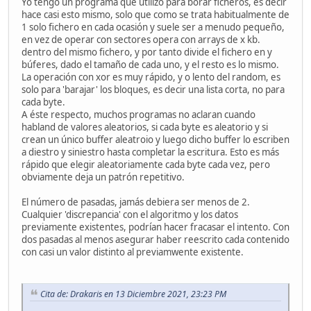
Yo tengo un programa que utilizo para borar ficheros, es decir
hace casi esto mismo, solo que como se trata habitualmente de
s3= random entre listasectores que no sea s1 ni s2 ni e
1 solo fichero en cada ocasión y suele ser a menudo pequeño,
bucle desde 0 a tamañosector -1
en vez de operar con sectores opera con arrays de x kb.
s1(byte) = s2(byte) xor s3(byte)
dentro del mismo fichero, y por tanto divide el fichero en y
siguiente
búferes, dado el tamaño de cada uno, y el resto es lo mismo.
s1 = s2
La operación con xor es muy rápido, y o lento del random, es
s2= s3
solo para 'barajar' los bloques, es decir una lista corta, no para
siguiente pasada
cada byte.
A éste respecto, muchos programas no aclaran cuando
habland de valores aleatorios, si cada byte es aleatorio y si
crean un único buffer aleatroio y luego dicho buffer lo escriben
a diestro y siniestro hasta completar la escritura. Esto es más
rápido que elegir aleatoriamente cada byte cada vez, pero
obviamente deja un patrón repetitivo.
El número de pasadas, jamás debiera ser menos de 2.
Cualquier 'discrepancia' con el algoritmo y los datos
previamente existentes, podrían hacer fracasar el intento. Con
dos pasadas al menos asegurar haber reescrito cada contenido
con casi un valor distinto al previamwente existente.
Cita de: Drakaris en 13 Diciembre 2021, 23:23 PM