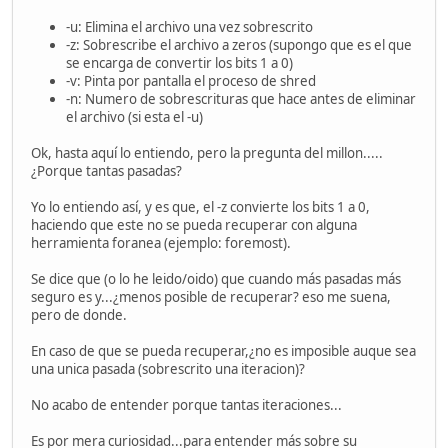
-u: Elimina el archivo una vez sobrescrito
-z: Sobrescribe el archivo a zeros (supongo que es el que
se encarga de convertir los bits 1 a 0)
-v: Pinta por pantalla el proceso de shred
-n: Numero de sobrescrituras que hace antes de eliminar
el archivo (si esta el -u)
Ok, hasta aquí lo entiendo, pero la pregunta del millon.....
¿Porque tantas pasadas?
Yo lo entiendo así, y es que, el -z convierte los bits 1 a 0,
haciendo que este no se pueda recuperar con alguna
herramienta foranea (ejemplo: foremost).
Se dice que (o lo he leido/oido) que cuando más pasadas más
seguro es y...¿menos posible de recuperar? eso me suena,
pero de donde.
En caso de que se pueda recuperar,¿no es imposible auque sea
una unica pasada (sobrescrito una iteracion)?
No acabo de entender porque tantas iteraciones...
Es por mera curiosidad...para entender más sobre su