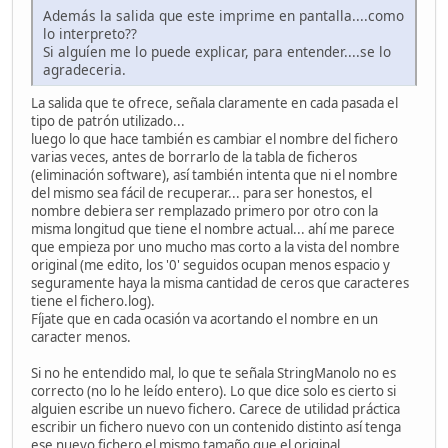
Además la salida que este imprime en pantalla....como
lo interpreto??
Si alguíen me lo puede explicar, para entender....se lo
agradeceria.
La salida que te ofrece, señala claramente en cada pasada el
tipo de patrón utilizado...
luego lo que hace también es cambiar el nombre del fichero
varias veces, antes de borrarlo de la tabla de ficheros
(eliminación software), así también intenta que ni el nombre
del mismo sea fácil de recuperar... para ser honestos, el
nombre debiera ser remplazado primero por otro con la
misma longitud que tiene el nombre actual... ahí me parece
que empieza por uno mucho mas corto a la vista del nombre
original (me edito, los '0' seguidos ocupan menos espacio y
seguramente haya la misma cantidad de ceros que caracteres
tiene el fichero.log).
Fíjate que en cada ocasión va acortando el nombre en un
caracter menos.
Si no he entendido mal, lo que te señala StringManolo no es
correcto (no lo he leído entero). Lo que dice solo es cierto si
alguien escribe un nuevo fichero. Carece de utilidad práctica
escribir un fichero nuevo con un contenido distinto así tenga
ese nuevo fichero el mismo tamaño que el original.