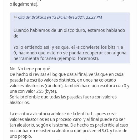
o ilegalmente).
Cita de: Drakaris en 13 Diciembre 2021, 23:23 PM
Cuando hablamos de un disco duro, estamos hablando
de
Yo lo entiendo así, y es que, el -z convierte los bits 1 a
0, haciendo que este no se pueda recuperar con alguna
herramienta foranea (ejemplo: foremost).
No. No tiene por qué.
De hecho si revisas el log que das al final, verás que en cada
pasada ha escrito valores distintos, en unos ha colocado
valores aleatorios (random), también hace una escitura con 0 y
una con valor 255 (byte).
Sería preferible que todas las pasadas fuera con valores
aleatorios.
La escritura aleatoria adolece de la lentitud... pues crear
valores aleatorios es un proceso 'caro' y al final puede no ser
tan aleatorio, según el sistema. De hecho es preferible al caso
no confiar en el sistema aleatorio que provee el S.O. y tirar de
uno propio.