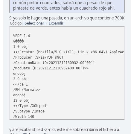
común pintar cuadrados, sabrá que a pesar de que
pintaste de verde, antes había un cuadrado rojo ahí.
Si yo solo le hago una pasada, en un archivo que contiene 700K
Código
[Seleccionar]
Expandir
%PDF-1.4
%����
1 0 obj
<</Creator (Mozilla/5.0 \(X11; Linux x86_64\) AppleWebKit
/Producer (Skia/PDF m96)
/CreationDate (D:20211212130932+00'00')
/ModDate (D:20211212130932+00'00')>>
endobj
3 0 obj
<</ca 1
/BM /Normal>>
endobj
13 0 obj
<</Type /XObject
/Subtype /Image
/Width 140
/Height 245
/ColorSpace /DeviceRGB
y al ejecutar shred -z -n 0, este me sobrescribiria el fichero a
/BitsPerComponent 8