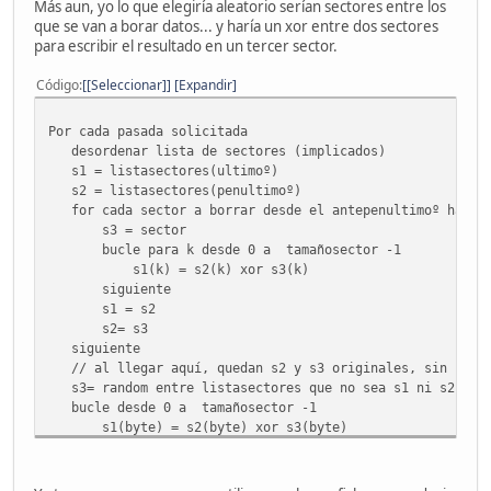
Más aun, yo lo que elegiría aleatorio serían sectores entre los
que se van a borar datos... y haría un xor entre dos sectores
para escribir el resultado en un tercer sector.
Código
[Seleccionar]
Expandir
Por cada pasada solicitada
desordenar lista de sectores (implicados)
s1 = listasectores(ultimoº)
s2 = listasectores(penultimoº)
for cada sector a borrar desde el antepenultimoº hasta
s3 = sector
bucle para k desde 0 a tamañosector -1
s1(k) = s2(k) xor s3(k)
siguiente
s1 = s2
s2= s3
siguiente
// al llegar aquí, quedan s2 y s3 originales, sin resc
s3= random entre listasectores que no sea s1 ni s2 ni e
bucle desde 0 a tamañosector -1
s1(byte) = s2(byte) xor s3(byte)
siguiente
s1 = s2
s2= s3