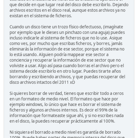
que decide en que lugar real del disco debe escribirlo. Dejando
archivos escritos en el disco real, aunque estos archivos ya no
existan en el sistema de ficheros.
Cuando un disco tiene un trozo físico defectuoso, (imagínate
por ejemplo que le dieses un pinchazo con una aguja) puedes
incluso indicarle al sistema de ficheros que no lo use. Asique
como ves, por mucho que escribas ficheros, y borres, jamás
eliminarás la información de ese sector, porque el sistema no
lo está usando. Alguien podría mappear ese sector a
conciencia y recuperar la información de ese sector que no
volviste a usar. Algo así pasa cuando borras el archivo pero el
sistema decide escribirlo en otro lugar. Puedes tirarte años
borrando y escribiendo archivos, y que puedas recuperar del
disco archivos intactos del 2011 xD
Si quieres borrar de verdad, tienes que escribir todo a ceros
en un formateo de medio nivel. El formateo que hace por
ejemplo windows, lo único que hace es borrar el sistema de
ficheros y algunos archivos internos. Es decir el 99% de la
información que formateaste sigue ahí, y si no escribes nada
en el disco, la puedes recuperar prácticamente al 100%.
Ni siquiera el borrado a medio nivel es garantía de borrado
100%. Puede haber partes de memoria interna del disco que