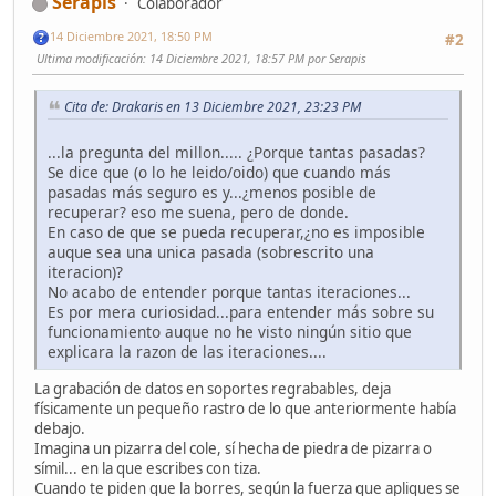
Serapis
Colaborador
14 Diciembre 2021, 18:50 PM
#2
Ultima modificación
: 14 Diciembre 2021, 18:57 PM por Serapis
Cita de: Drakaris en 13 Diciembre 2021, 23:23 PM
...la pregunta del millon..... ¿Porque tantas pasadas?
Se dice que (o lo he leido/oido) que cuando más
pasadas más seguro es y...¿menos posible de
recuperar? eso me suena, pero de donde.
En caso de que se pueda recuperar,¿no es imposible
auque sea una unica pasada (sobrescrito una
iteracion)?
No acabo de entender porque tantas iteraciones...
Es por mera curiosidad...para entender más sobre su
funcionamiento auque no he visto ningún sitio que
explicara la razon de las iteraciones....
La grabación de datos en soportes regrabables, deja
físicamente un pequeño rastro de lo que anteriormente había
debajo.
Imagina un pizarra del cole, sí hecha de piedra de pizarra o
símil... en la que escribes con tiza.
Cuando te piden que la borres, según la fuerza que apliques se