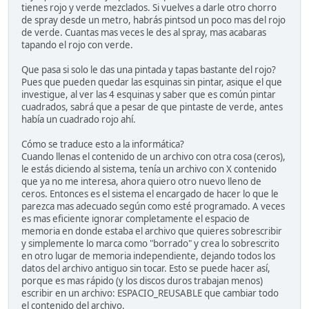
tienes rojo y verde mezclados. Si vuelves a darle otro chorro
de spray desde un metro, habrás pintsod un poco mas del rojo
de verde. Cuantas mas veces le des al spray, mas acabaras
tapando el rojo con verde.
Que pasa si solo le das una pintada y tapas bastante del rojo?
Pues que pueden quedar las esquinas sin pintar, asique el que
investigue, al ver las 4 esquinas y saber que es común pintar
cuadrados, sabrá que a pesar de que pintaste de verde, antes
había un cuadrado rojo ahí.
Cómo se traduce esto a la informática?
Cuando llenas el contenido de un archivo con otra cosa (ceros),
le estás diciendo al sistema, tenía un archivo con X contenido
que ya no me interesa, ahora quiero otro nuevo lleno de
ceros. Entonces es el sistema el encargado de hacer lo que le
parezca mas adecuado según como esté programado. A veces
es mas eficiente ignorar completamente el espacio de
memoria en donde estaba el archivo que quieres sobrescribir
y simplemente lo marca como "borrado" y crea lo sobrescrito
en otro lugar de memoria independiente, dejando todos los
datos del archivo antiguo sin tocar. Esto se puede hacer así,
porque es mas rápido (y los discos duros trabajan menos)
escribir en un archivo: ESPACIO_REUSABLE que cambiar todo
el contenido del archivo.