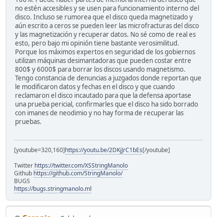
no estén accesibles y se usen para funcionamiento interno del
disco. Incluso se rumorea que el disco queda magnetizado y
aún escrito a ceros se pueden leer las microfracturas del disco
y las magnetización y recuperar datos. No sé como de real es
esto, pero bajo mi opinión tiene bastante verosimilitud.
Porque los máximos expertos en seguridad de los gobiernos
utilizan máquinas desimantadoras que pueden costar entre
800$ y 6000$ para borrar los discos usando magnetismo.
Tengo constancia de denuncias a juzgados donde reportan que
le modificaron datos y fechas en el disco y que cuando
reclamaron el disco incautado para que la defensa aportase
una prueba pericial, confirmarles que el disco ha sido borrado
con imanes de neodimio y no hay forma de recuperar las
pruebas.
[youtube=320,160]
https://youtu.be/2DKjJrC1bEs
[/youtube]
Twitter
https://twitter.com/XSStringManolo
Github
https://github.com/StringManolo/
BUGS
https://bugs.stringmanolo.ml