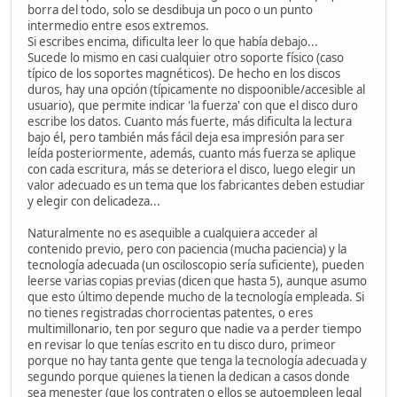
borra del todo, solo se desdibuja un poco o un punto
intermedio entre esos extremos.
Si escribes encima, dificulta leer lo que había debajo...
Sucede lo mismo en casi cualquier otro soporte físico (caso
típico de los soportes magnéticos). De hecho en los discos
duros, hay una opción (típicamente no dispoonible/accesible al
usuario), que permite indicar 'la fuerza' con que el disco duro
escribe los datos. Cuanto más fuerte, más dificulta la lectura
bajo él, pero también más fácil deja esa impresión para ser
leída posteriormente, además, cuanto más fuerza se aplique
con cada escritura, más se deteriora el disco, luego elegir un
valor adecuado es un tema que los fabricantes deben estudiar
y elegir con delicadeza...
Naturalmente no es asequible a cualquiera acceder al
contenido previo, pero con paciencia (mucha paciencia) y la
tecnología adecuada (un osciloscopio sería suficiente), pueden
leerse varias copias previas (dicen que hasta 5), aunque asumo
que esto último depende mucho de la tecnología empleada. Si
no tienes registradas chorrocientas patentes, o eres
multimillonario, ten por seguro que nadie va a perder tiempo
en revisar lo que tenías escrito en tu disco duro, primeor
porque no hay tanta gente que tenga la tecnología adecuada y
segundo porque quienes la tienen la dedican a casos donde
sea menester (que los contraten o ellos se autoempleen legal