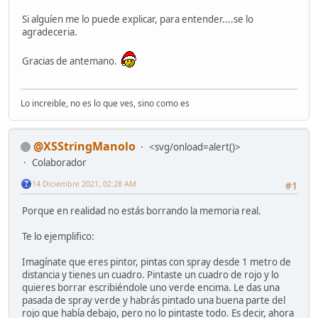
Si alguíen me lo puede explicar, para entender....se lo
agradeceria.
Gracias de antemano.
Lo increible, no es lo que ves, sino como es
@XSStringManolo
<svg/onload=alert()>
Colaborador
14 Diciembre 2021, 02:28 AM
#1
Porque en realidad no estás borrando la memoria real.
Te lo ejemplifico:
Imagínate que eres pintor, pintas con spray desde 1 metro de
distancia y tienes un cuadro. Pintaste un cuadro de rojo y lo
quieres borrar escribiéndole uno verde encima. Le das una
pasada de spray verde y habrás pintado una buena parte del
rojo que había debajo, pero no lo pintaste todo. Es decir, ahora