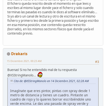
El fichero queda rescrito desde el momento en que lees y
escribes al mismo lugar donde yace el fichero y solo cuando
terminas las pasadas es cuando le dices al software elimínalo...
Si yo abro un canal de lectura y otro de escritura en el mismo
fichero y primero leo desde la primera posición y luego escribo
en esa misma posición, ese contendio queda reescrito
(borrado), en los mismos sectores físicos que donde yacía el
contenido previo.
Drakaris
15 Diciembre 2021, 00:23 AM
#3
Buenas! Si no he entendido mal de tu respuesta
@XSStringManolo...
Cita de: @XSStringManolo en 14 Diciembre 2021, 02:28 AM
Imagínate que eres pintor, pintas con spray desde 1
metro de distancia y tienes un cuadro. Pintaste un
cuadro de rojo y lo quieres borrar escribiéndole uno
verde encima. Le das una pasada de spray verde y