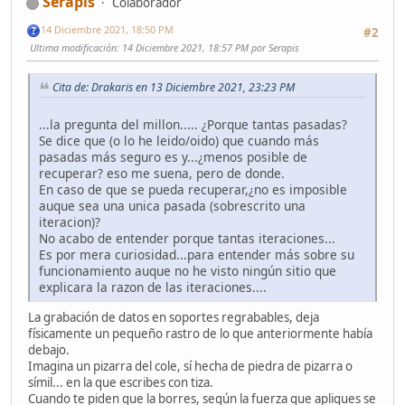
Serapis
Colaborador
14 Diciembre 2021, 18:50 PM
#2
Ultima modificación
: 14 Diciembre 2021, 18:57 PM por Serapis
Cita de: Drakaris en 13 Diciembre 2021, 23:23 PM
...la pregunta del millon..... ¿Porque tantas pasadas?
Se dice que (o lo he leido/oido) que cuando más
pasadas más seguro es y...¿menos posible de
recuperar? eso me suena, pero de donde.
En caso de que se pueda recuperar,¿no es imposible
auque sea una unica pasada (sobrescrito una
iteracion)?
No acabo de entender porque tantas iteraciones...
Es por mera curiosidad...para entender más sobre su
funcionamiento auque no he visto ningún sitio que
explicara la razon de las iteraciones....
La grabación de datos en soportes regrabables, deja
físicamente un pequeño rastro de lo que anteriormente había
debajo.
Imagina un pizarra del cole, sí hecha de piedra de pizarra o
símil... en la que escribes con tiza.
Cuando te piden que la borres, según la fuerza que apliques se