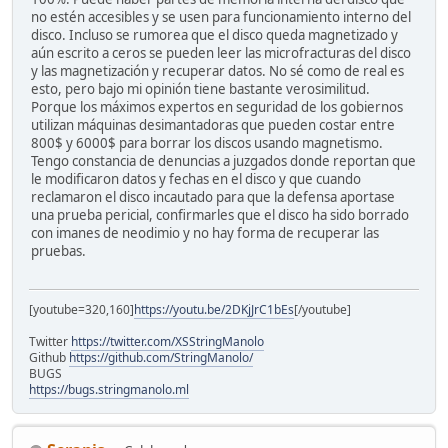
no estén accesibles y se usen para funcionamiento interno del
disco. Incluso se rumorea que el disco queda magnetizado y
aún escrito a ceros se pueden leer las microfracturas del disco
y las magnetización y recuperar datos. No sé como de real es
esto, pero bajo mi opinión tiene bastante verosimilitud.
Porque los máximos expertos en seguridad de los gobiernos
utilizan máquinas desimantadoras que pueden costar entre
800$ y 6000$ para borrar los discos usando magnetismo.
Tengo constancia de denuncias a juzgados donde reportan que
le modificaron datos y fechas en el disco y que cuando
reclamaron el disco incautado para que la defensa aportase
una prueba pericial, confirmarles que el disco ha sido borrado
con imanes de neodimio y no hay forma de recuperar las
pruebas.
[youtube=320,160]
https://youtu.be/2DKjJrC1bEs
[/youtube]
Twitter
https://twitter.com/XSStringManolo
Github
https://github.com/StringManolo/
BUGS
https://bugs.stringmanolo.ml