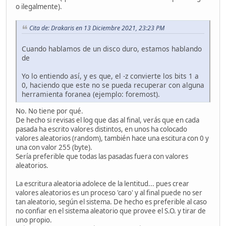
o ilegalmente).
Cita de: Drakaris en 13 Diciembre 2021, 23:23 PM
Cuando hablamos de un disco duro, estamos hablando
de
Yo lo entiendo así, y es que, el -z convierte los bits 1 a
0, haciendo que este no se pueda recuperar con alguna
herramienta foranea (ejemplo: foremost).
No. No tiene por qué.
De hecho si revisas el log que das al final, verás que en cada
pasada ha escrito valores distintos, en unos ha colocado
valores aleatorios (random), también hace una escitura con 0 y
una con valor 255 (byte).
Sería preferible que todas las pasadas fuera con valores
aleatorios.
La escritura aleatoria adolece de la lentitud... pues crear
valores aleatorios es un proceso 'caro' y al final puede no ser
tan aleatorio, según el sistema. De hecho es preferible al caso
no confiar en el sistema aleatorio que provee el S.O. y tirar de
uno propio.