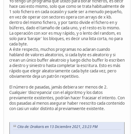
Yo tengo un programa que utilizo para borar ficheros, es decir
hace casi esto mismo, solo que como se trata habitualmente de
s3= random entre listasectores que no sea s1 ni s2 ni e
1 solo fichero en cada ocasión y suele ser a menudo pequeño,
bucle desde 0 a tamañosector -1
en vez de operar con sectores opera con arrays de x kb.
s1(byte) = s2(byte) xor s3(byte)
dentro del mismo fichero, y por tanto divide el fichero en y
siguiente
búferes, dado el tamaño de cada uno, y el resto es lo mismo.
s1 = s2
La operación con xor es muy rápido, y o lento del random, es
s2= s3
solo para 'barajar' los bloques, es decir una lista corta, no para
siguiente pasada
cada byte.
A éste respecto, muchos programas no aclaran cuando
habland de valores aleatorios, si cada byte es aleatorio y si
crean un único buffer aleatroio y luego dicho buffer lo escriben
a diestro y siniestro hasta completar la escritura. Esto es más
rápido que elegir aleatoriamente cada byte cada vez, pero
obviamente deja un patrón repetitivo.
El número de pasadas, jamás debiera ser menos de 2.
Cualquier 'discrepancia' con el algoritmo y los datos
previamente existentes, podrían hacer fracasar el intento. Con
dos pasadas al menos asegurar haber reescrito cada contenido
con casi un valor distinto al previamwente existente.
Cita de: Drakaris en 13 Diciembre 2021, 23:23 PM