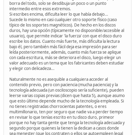
borra del todo, solo se desdibuja un poco o un punto
intermedio entre esos extremos.
Si escribes encima, dificulta leer lo que había debajo...
Sucede lo mismo en casi cualquier otro soporte físico (caso
típico de los soportes magnéticos). De hecho en los discos
duros, hay una opción (típicamente no dispoonible/accesible al
usuario), que permite indicar 'la fuerza' con que el disco duro
escribe los datos. Cuanto más fuerte, más dificulta la lectura
bajo él, pero también más fácil deja esa impresión para ser
leída posteriormente, además, cuanto más fuerza se aplique
con cada escritura, más se deteriora el disco, luego elegir un
valor adecuado es un tema que los fabricantes deben estudiar
y elegir con delicadeza...
Naturalmente no es asequible a cualquiera acceder al
contenido previo, pero con paciencia (mucha paciencia) y la
tecnología adecuada (un osciloscopio sería suficiente), pueden
leerse varias copias previas (dicen que hasta 5), aunque asumo
que esto último depende mucho de la tecnología empleada. Si
no tienes registradas chorrocientas patentes, o eres
multimillonario, ten por seguro que nadie va a perder tiempo
en revisar lo que tenías escrito en tu disco duro, primeor
porque no hay tanta gente que tenga la tecnología adecuada y
segundo porque quienes la tienen la dedican a casos donde
sea menester (que los contraten o ellos se autoempleen legal