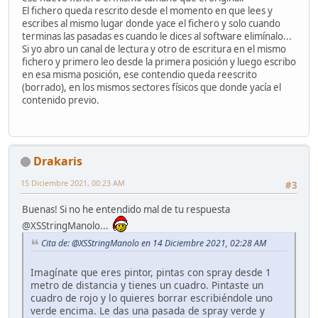
El fichero queda rescrito desde el momento en que lees y
escribes al mismo lugar donde yace el fichero y solo cuando
terminas las pasadas es cuando le dices al software elimínalo...
Si yo abro un canal de lectura y otro de escritura en el mismo
fichero y primero leo desde la primera posición y luego escribo
en esa misma posición, ese contendio queda reescrito
(borrado), en los mismos sectores físicos que donde yacía el
contenido previo.
Drakaris
15 Diciembre 2021, 00:23 AM
#3
Buenas! Si no he entendido mal de tu respuesta
@XSStringManolo...
Cita de: @XSStringManolo en 14 Diciembre 2021, 02:28 AM
Imagínate que eres pintor, pintas con spray desde 1
metro de distancia y tienes un cuadro. Pintaste un
cuadro de rojo y lo quieres borrar escribiéndole uno
verde encima. Le das una pasada de spray verde y