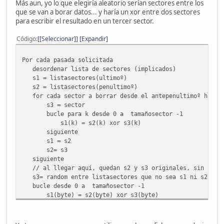
Más aun, yo lo que elegiría aleatorio serían sectores entre los
que se van a borar datos... y haría un xor entre dos sectores
para escribir el resultado en un tercer sector.
Código
[Seleccionar]
Expandir
Por cada pasada solicitada
desordenar lista de sectores (implicados)
s1 = listasectores(ultimoº)
s2 = listasectores(penultimoº)
for cada sector a borrar desde el antepenultimoº hasta
s3 = sector
bucle para k desde 0 a tamañosector -1
s1(k) = s2(k) xor s3(k)
siguiente
s1 = s2
s2= s3
siguiente
// al llegar aquí, quedan s2 y s3 originales, sin resc
s3= random entre listasectores que no sea s1 ni s2 ni e
bucle desde 0 a tamañosector -1
s1(byte) = s2(byte) xor s3(byte)
siguiente
s1 = s2
s2= s3