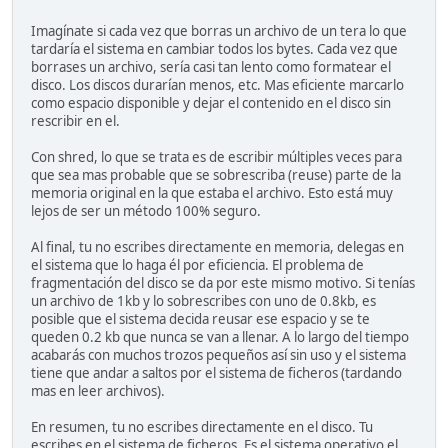
Imagínate si cada vez que borras un archivo de un tera lo que
tardaría el sistema en cambiar todos los bytes. Cada vez que
borrases un archivo, sería casi tan lento como formatear el
disco. Los discos durarían menos, etc. Mas eficiente marcarlo
como espacio disponible y dejar el contenido en el disco sin
rescribir en el.
Con shred, lo que se trata es de escribir múltiples veces para
que sea mas probable que se sobrescriba (reuse) parte de la
memoria original en la que estaba el archivo. Esto está muy
lejos de ser un método 100% seguro.
Al final, tu no escribes directamente en memoria, delegas en
el sistema que lo haga él por eficiencia. El problema de
fragmentación del disco se da por este mismo motivo. Si tenías
un archivo de 1kb y lo sobrescribes con uno de 0.8kb, es
posible que el sistema decida reusar ese espacio y se te
queden 0.2 kb que nunca se van a llenar. A lo largo del tiempo
acabarás con muchos trozos pequeños así sin uso y el sistema
tiene que andar a saltos por el sistema de ficheros (tardando
mas en leer archivos).
En resumen, tu no escribes directamente en el disco. Tu
escribes en el sistema de ficheros. Es el sistema operativo el