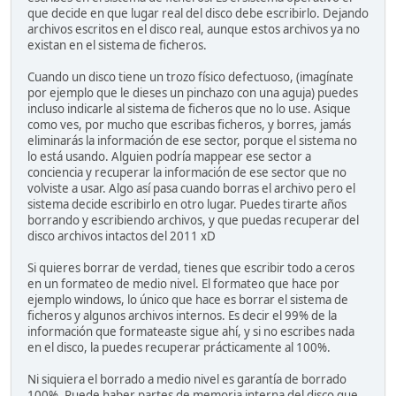
que decide en que lugar real del disco debe escribirlo. Dejando
archivos escritos en el disco real, aunque estos archivos ya no
existan en el sistema de ficheros.
Cuando un disco tiene un trozo físico defectuoso, (imagínate
por ejemplo que le dieses un pinchazo con una aguja) puedes
incluso indicarle al sistema de ficheros que no lo use. Asique
como ves, por mucho que escribas ficheros, y borres, jamás
eliminarás la información de ese sector, porque el sistema no
lo está usando. Alguien podría mappear ese sector a
conciencia y recuperar la información de ese sector que no
volviste a usar. Algo así pasa cuando borras el archivo pero el
sistema decide escribirlo en otro lugar. Puedes tirarte años
borrando y escribiendo archivos, y que puedas recuperar del
disco archivos intactos del 2011 xD
Si quieres borrar de verdad, tienes que escribir todo a ceros
en un formateo de medio nivel. El formateo que hace por
ejemplo windows, lo único que hace es borrar el sistema de
ficheros y algunos archivos internos. Es decir el 99% de la
información que formateaste sigue ahí, y si no escribes nada
en el disco, la puedes recuperar prácticamente al 100%.
Ni siquiera el borrado a medio nivel es garantía de borrado
100%. Puede haber partes de memoria interna del disco que