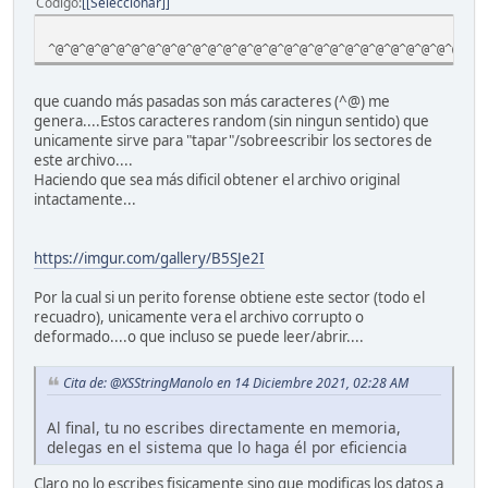
Código
[Seleccionar]
/Filter /DCTDecode
/ColorTransform 0
^@^@^@^@^@^@^@^@^@^@^@^@^@^@^@^@^@^@^@^@^@^@^@^@^@^@^@^@^
/Length 5982>> stream
����^@^PJFIF^@^A^A^A^@x^@x^@^@��^@C^@
^G^G ^G^F
que cuando más pasadas son más caracteres (^@) me
^H ^K^K
genera....Estos caracteres random (sin ningun sentido) que
^L^O^Y^P^O^N^N^O^^^V^W^R^Y$ &%# #"(-90(*6+"#2D26;=@@@&0FK
unicamente sirve para "tapar"/sobreescribir los sectores de
....
este archivo....
Haciendo que sea más dificil obtener el archivo original
intactamente...
https://imgur.com/gallery/B5SJe2I
Por la cual si un perito forense obtiene este sector (todo el
recuadro), unicamente vera el archivo corrupto o
deformado....o que incluso se puede leer/abrir....
Cita de: @XSStringManolo en 14 Diciembre 2021, 02:28 AM
Al final, tu no escribes directamente en memoria,
delegas en el sistema que lo haga él por eficiencia
Claro no lo escribes fisicamente sino que modificas los datos a