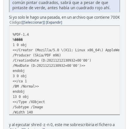
común pintar cuadrados, sabrá que a pesar de que
pintaste de verde, antes había un cuadrado rojo ahí.
Si yo solo le hago una pasada, en un archivo que contiene 700K
Código
[Seleccionar]
Expandir
%PDF-1.4
%����
1 0 obj
<</Creator (Mozilla/5.0 \(X11; Linux x86_64\) AppleWebKit
/Producer (Skia/PDF m96)
/CreationDate (D:20211212130932+00'00')
/ModDate (D:20211212130932+00'00')>>
endobj
3 0 obj
<</ca 1
/BM /Normal>>
endobj
13 0 obj
<</Type /XObject
/Subtype /Image
/Width 140
/Height 245
/ColorSpace /DeviceRGB
y al ejecutar shred -z -n 0, este me sobrescribiria el fichero a
/BitsPerComponent 8