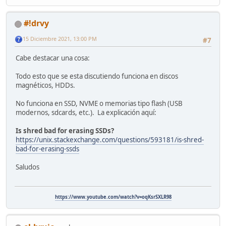
#!drvy
15 Diciembre 2021, 13:00 PM
#7
Cabe destacar una cosa:
Todo esto que se esta discutiendo funciona en discos
magnéticos, HDDs.
No funciona en SSD, NVME o memorias tipo flash (USB
modernos, sdcards, etc.). La explicación aquí:
Is shred bad for erasing SSDs?
https://unix.stackexchange.com/questions/593181/is-shred-
bad-for-erasing-ssds
Saludos
https://www.youtube.com/watch?v=oqKsrSXLR98