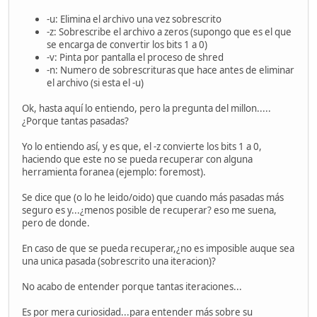
-u: Elimina el archivo una vez sobrescrito
-z: Sobrescribe el archivo a zeros (supongo que es el que
se encarga de convertir los bits 1 a 0)
-v: Pinta por pantalla el proceso de shred
-n: Numero de sobrescrituras que hace antes de eliminar
el archivo (si esta el -u)
Ok, hasta aquí lo entiendo, pero la pregunta del millon.....
¿Porque tantas pasadas?
Yo lo entiendo así, y es que, el -z convierte los bits 1 a 0,
haciendo que este no se pueda recuperar con alguna
herramienta foranea (ejemplo: foremost).
Se dice que (o lo he leido/oido) que cuando más pasadas más
seguro es y...¿menos posible de recuperar? eso me suena,
pero de donde.
En caso de que se pueda recuperar,¿no es imposible auque sea
una unica pasada (sobrescrito una iteracion)?
No acabo de entender porque tantas iteraciones...
Es por mera curiosidad...para entender más sobre su