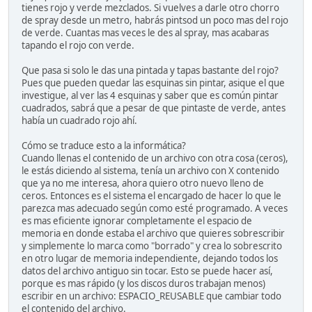
tienes rojo y verde mezclados. Si vuelves a darle otro chorro
de spray desde un metro, habrás pintsod un poco mas del rojo
de verde. Cuantas mas veces le des al spray, mas acabaras
tapando el rojo con verde.
Que pasa si solo le das una pintada y tapas bastante del rojo?
Pues que pueden quedar las esquinas sin pintar, asique el que
investigue, al ver las 4 esquinas y saber que es común pintar
cuadrados, sabrá que a pesar de que pintaste de verde, antes
había un cuadrado rojo ahí.
Cómo se traduce esto a la informática?
Cuando llenas el contenido de un archivo con otra cosa (ceros),
le estás diciendo al sistema, tenía un archivo con X contenido
que ya no me interesa, ahora quiero otro nuevo lleno de
ceros. Entonces es el sistema el encargado de hacer lo que le
parezca mas adecuado según como esté programado. A veces
es mas eficiente ignorar completamente el espacio de
memoria en donde estaba el archivo que quieres sobrescribir
y simplemente lo marca como "borrado" y crea lo sobrescrito
en otro lugar de memoria independiente, dejando todos los
datos del archivo antiguo sin tocar. Esto se puede hacer así,
porque es mas rápido (y los discos duros trabajan menos)
escribir en un archivo: ESPACIO_REUSABLE que cambiar todo
el contenido del archivo.