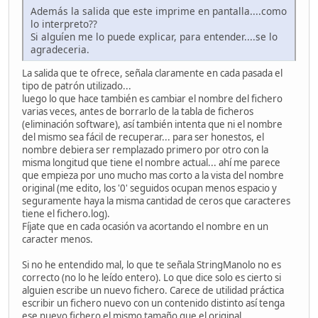
Además la salida que este imprime en pantalla....como
lo interpreto??
Si alguíen me lo puede explicar, para entender....se lo
agradeceria.
La salida que te ofrece, señala claramente en cada pasada el
tipo de patrón utilizado...
luego lo que hace también es cambiar el nombre del fichero
varias veces, antes de borrarlo de la tabla de ficheros
(eliminación software), así también intenta que ni el nombre
del mismo sea fácil de recuperar... para ser honestos, el
nombre debiera ser remplazado primero por otro con la
misma longitud que tiene el nombre actual... ahí me parece
que empieza por uno mucho mas corto a la vista del nombre
original (me edito, los '0' seguidos ocupan menos espacio y
seguramente haya la misma cantidad de ceros que caracteres
tiene el fichero.log).
Fíjate que en cada ocasión va acortando el nombre en un
caracter menos.
Si no he entendido mal, lo que te señala StringManolo no es
correcto (no lo he leído entero). Lo que dice solo es cierto si
alguien escribe un nuevo fichero. Carece de utilidad práctica
escribir un fichero nuevo con un contenido distinto así tenga
ese nuevo fichero el mismo tamaño que el original.