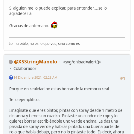
Si alguíen me lo puede explicar, para entender....se lo
agradeceria.
Gracias de antemano.
Lo increible, no es lo que ves, sino como es
@XSStringManolo
<svg/onload=alert()>
Colaborador
14 Diciembre 2021, 02:28 AM
#1
Porque en realidad no estás borrando la memoria real.
Te lo ejemplifico:
Imagínate que eres pintor, pintas con spray desde 1 metro de
distancia y tienes un cuadro. Pintaste un cuadro de rojo y lo
quieres borrar escribiéndole uno verde encima. Le das una
pasada de spray verde y habrás pintado una buena parte del
rojo que había debajo, pero no lo pintaste todo. Es decir, ahora