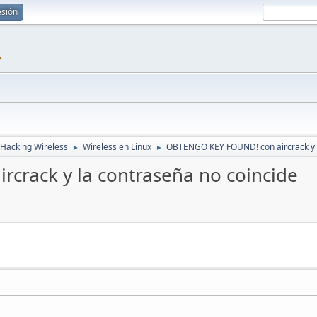
esión
1
Hacking Wireless
Wireless en Linux
OBTENGO KEY FOUND! con aircrack y l
►
►
crack y la contraseña no coincide