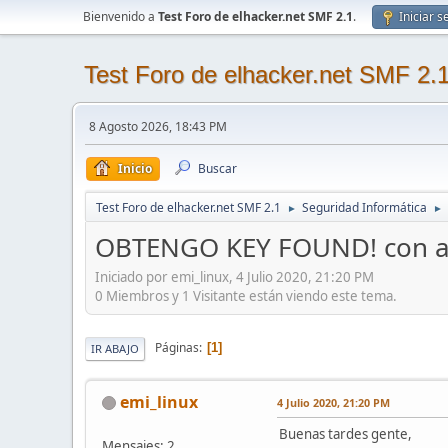
Bienvenido a
Test Foro de elhacker.net SMF 2.1
.
Iniciar s
Test Foro de elhacker.net SMF 2.
8 Agosto 2026, 18:43 PM
Inicio
Buscar
Test Foro de elhacker.net SMF 2.1
Seguridad Informática
►
►
OBTENGO KEY FOUND! con air
Iniciado por emi_linux, 4 Julio 2020, 21:20 PM
0 Miembros y 1 Visitante están viendo este tema.
Páginas
1
IR ABAJO
emi_linux
4 Julio 2020, 21:20 PM
Buenas tardes gente,
Mensajes: 2