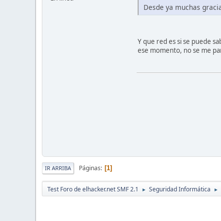
Desde ya muchas graci
Y que red es si se puede sa
ese momento, no se me par
Páginas
1
IR ARRIBA
Test Foro de elhacker.net SMF 2.1
Seguridad Informática
►
►