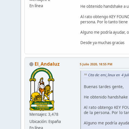
En línea
He obtenido handshake a una
Al rato obtengo KEY FOUND!
persona. Por lo tanto tiene
Alguno me podría ayudar, o
Desde ya muchas gracias
El_Andaluz
5 Julio 2020, 18:55 PM
Cita de: emi_linux en 4 Ju
Buenas tardes gente,
He obtenido handshake a
Al rato obtengo KEY FOU
de la persona. Por lo ta
Mensajes: 3,478
Ubicación: España
Alguno me podría ayudar
En línea