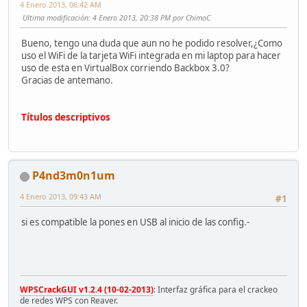
4 Enero 2013, 06:42 AM
Ultima modificación
: 4 Enero 2013, 20:38 PM por ChimoC
Bueno, tengo una duda que aun no he podido resolver,¿Como
uso el WiFi de la tarjeta WiFi integrada en mi laptop para hacer
uso de esta en VirtualBox corriendo Backbox 3.0?
Gracias de antemano.
Títulos descriptivos
P4nd3m0n1um
4 Enero 2013, 09:43 AM
#1
si es compatible la pones en USB al inicio de las config.-
WPSCrackGUI v1.2.4 (10-02-2013)
: Interfaz gráfica para el crackeo
de redes WPS con Reaver.