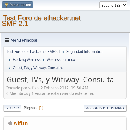
Iniciar sesión
Test Foro de elhacker.net
SMF 2.1
Menú Principal
Test Foro de elhacker.net SMF 2.1
Seguridad Informática
►
Hacking Wireless
Wireless en Linux
►
►
Guest, IVs, y Wifiway. Consulta.
►
Guest, IVs, y Wifiway. Consulta.
Iniciado por wifisn, 2 Febrero 2012, 09:50 AM
0 Miembros y 1 Visitante están viendo este tema.
Páginas
1
IR ABAJO
ACCIONES DEL USUARIO
wifisn