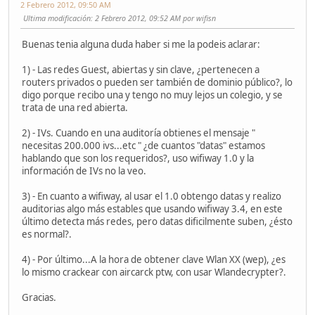
2 Febrero 2012, 09:50 AM
Ultima modificación
: 2 Febrero 2012, 09:52 AM por wifisn
Buenas tenia alguna duda haber si me la podeis aclarar:
1) - Las redes Guest, abiertas y sin clave, ¿pertenecen a
routers privados o pueden ser también de dominio público?, lo
digo porque recibo una y tengo no muy lejos un colegio, y se
trata de una red abierta.
2) - IVs. Cuando en una auditoría obtienes el mensaje "
necesitas 200.000 ivs...etc " ¿de cuantos "datas" estamos
hablando que son los requeridos?, uso wifiway 1.0 y la
información de IVs no la veo.
3) - En cuanto a wifiway, al usar el 1.0 obtengo datas y realizo
auditorias algo más estables que usando wifiway 3.4, en este
último detecta más redes, pero datas dificilmente suben, ¿ésto
es normal?.
4) - Por último...A la hora de obtener clave Wlan XX (wep), ¿es
lo mismo crackear con aircarck ptw, con usar Wlandecrypter?.
Gracias.