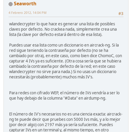
Seaworth
4 Febrero 2012, 14:04 PM
#3
wlandecrypter lo que hace es generar una lista de posibles
claves por defecto. No crackea nada, simplemente crea una
lista (la clave por defecto estará dentro de esa lista).
Puedes usar esa lista como un diccionario en aircrack-ng. Si la
red sigue teniendo la contraseña por defecto (no se ha
cambiado por otra), en este caso, como bien dice ChomoC, con
capturar 4 IVs ya es suficiente. (Otra cosa sería que se hubiera
cambiado la contraseña por defecto de la red; en este caso
wlandecrypter no sirve para nada.) Si no usas un diccionario
necesitarás (probablemente) muchos más IV's.
Para redes con cifrado WEP, el número de IVs vendría a ser lo
que hay debajo de la columna "#Data" en airdump-ng.
El número de IV's necesarios no es una ciencia exacta: aircrack-
ng te puede decir que pruebes con 5000 Ivs más, y a lo mejor
(por decir algo) con 2197 más ya sería sufuciente. Puedes
capturar IVs en un terminal y, al mismo tiempo, en otro