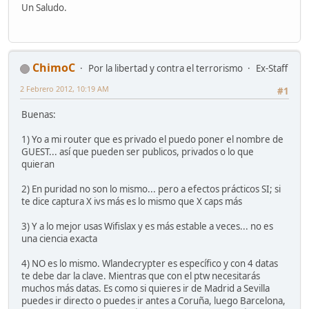
Un Saludo.
ChimoC
Por la libertad y contra el terrorismo
Ex-Staff
2 Febrero 2012, 10:19 AM
#1
Buenas:
1) Yo a mi router que es privado el puedo poner el nombre de
GUEST... así que pueden ser publicos, privados o lo que
quieran
2) En puridad no son lo mismo... pero a efectos prácticos SI; si
te dice captura X ivs más es lo mismo que X caps más
3) Y a lo mejor usas Wifislax y es más estable a veces... no es
una ciencia exacta
4) NO es lo mismo. Wlandecrypter es específico y con 4 datas
te debe dar la clave. Mientras que con el ptw necesitarás
muchos más datas. Es como si quieres ir de Madrid a Sevilla
puedes ir directo o puedes ir antes a Coruña, luego Barcelona,