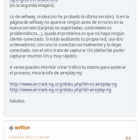
(es la segunda imagen).
Lo de wifiway, ni idea (no he probado la última versión). Si en la
página de wifiway no aparece ningún aviso de errores en la
nueva versión (tarjetas no soportadas, controladores
problemáticos...), quizás el problema es que no haya ningún
cliente conectado. Si estás auditando tu propia red, usa dos
ordenadores: con uno te conectas normalmente y lo dejas
conectado, con el otro trata de capturar IVs (deberías poder
capturar muchos IVs y muy rápido).
A veces puedes intentar crear tráfico tu mismo para acelerar
el proceso; mira la info de aireplay-ng:
http://www.aircrack-ng.org/doku.php?id=es:aireplay-ng
http://www.aircrack-ng.org/doku.php?id=aireplay-ng
Saludos.
wifisn
6 Febrero 2012, 11:06 AM
#6