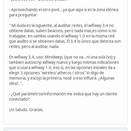
- Aprovechando el otro post...ya que aqui si es la zona idónea
para preguntar:
" Mi duda es la siguiente, al auditar redes, el wifiway 3.4 no
obtiene datas, suben beacons, pero nada mas,es como si no
trabajase, en cambio usando el wifiway 1.0 en la misma red
que audito si se obtienen datas. El 3.4 lo único que detecta son
redes, pero al auditar, nada.
En wifiway 3.4, uso: Minidwep, (que no va...ni una sola Ivs) y
tambien autoscrip wifiway nuevo y luego mismas indicaciones
que si usara wifiway 1.0, eso si, en las opciones iniciales da a
elegir 3 opciones "wireles/ atheros / otros" lo digo de
memoria, y escojo la primera, nosé si eso influirá. ¿Algunas
idea?. ".
- ¿Qué parámetros/información me indica que hay un cliente
conectado?.
Un Saludo. Gracias.