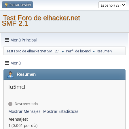
Iniciar sesión
Test Foro de elhacker.net
SMF 2.1
Menú Principal
Test Foro de elhacker.net SMF 2.1
Perfil de lu5mcl
Resumen
►
►
Menú
Resumen
lu5mcl
Desconectado
Mostrar Mensajes
Mostrar Estadísticas
Mensajes:
1 (0.001 por día)