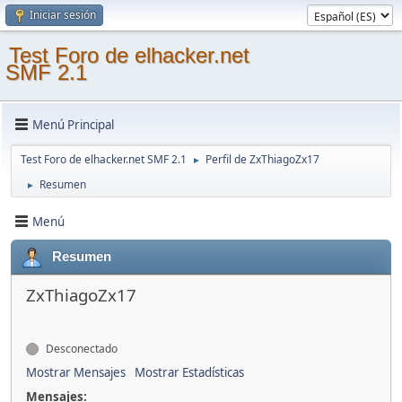
Iniciar sesión
Test Foro de elhacker.net
SMF 2.1
Menú Principal
Test Foro de elhacker.net SMF 2.1
Perfil de ZxThiagoZx17
►
Resumen
►
Menú
Resumen
ZxThiagoZx17
Desconectado
Mostrar Mensajes
Mostrar Estadísticas
Mensajes: