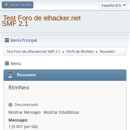
Iniciar sesión
Test Foro de elhacker.net
SMF 2.1
Menú Principal
Test Foro de elhacker.net SMF 2.1
Perfil de RtmNeo
Resumen
►
►
Menú
Resumen
RtmNeo
Desconectado
Mostrar Mensajes
Mostrar Estadísticas
Mensajes:
1 (0.001 por día)