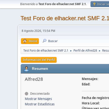
Bienvenido a
Test Foro de elhacker.net SMF 2.1
.
Iniciar s
Test Foro de elhacker.net SMF 2.
8 Agosto 2026, 15:54 PM
Inicio
Buscar
Test Foro de elhacker.net SMF 2.1
Perfil de Alfred28
Res
►
►
Información del Perfil
Resumen
Alfred28
Mensajes:
Edad:
Desconectado
Fecha de registro
Mostrar Mensajes
Hora Local:
Mostrar Estadísticas
Última vez activ