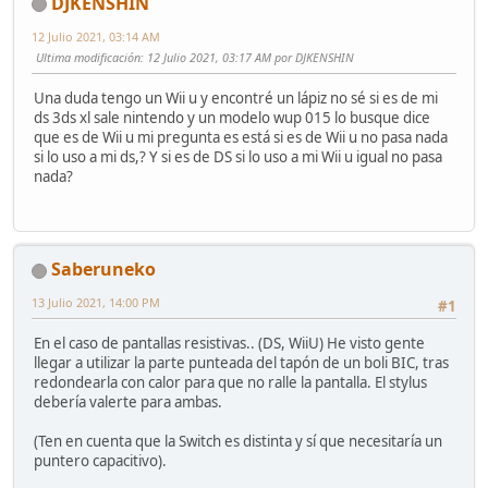
DJKENSHIN
12 Julio 2021, 03:14 AM
Ultima modificación
: 12 Julio 2021, 03:17 AM por DJKENSHIN
Una duda tengo un Wii u y encontré un lápiz no sé si es de mi
ds 3ds xl sale nintendo y un modelo wup 015 lo busque dice
que es de Wii u mi pregunta es está si es de Wii u no pasa nada
si lo uso a mi ds,? Y si es de DS si lo uso a mi Wii u igual no pasa
nada?
Saberuneko
13 Julio 2021, 14:00 PM
#1
En el caso de pantallas resistivas.. (DS, WiiU) He visto gente
llegar a utilizar la parte punteada del tapón de un boli BIC, tras
redondearla con calor para que no ralle la pantalla. El stylus
debería valerte para ambas.
(Ten en cuenta que la Switch es distinta y sí que necesitaría un
puntero capacitivo).