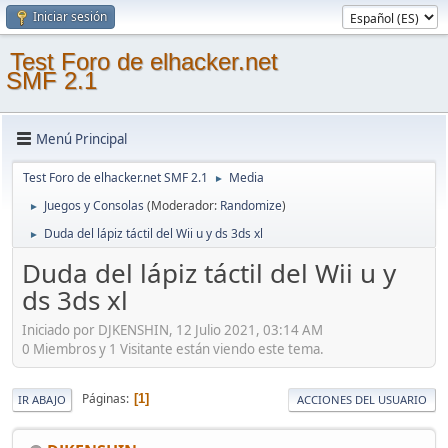
Iniciar sesión
Test Foro de elhacker.net
SMF 2.1
Menú Principal
Test Foro de elhacker.net SMF 2.1
Media
►
Juegos y Consolas
(Moderador:
Randomize
)
►
Duda del lápiz táctil del Wii u y ds 3ds xl
►
Duda del lápiz táctil del Wii u y
ds 3ds xl
Iniciado por DJKENSHIN, 12 Julio 2021, 03:14 AM
0 Miembros y 1 Visitante están viendo este tema.
Páginas
1
IR ABAJO
ACCIONES DEL USUARIO