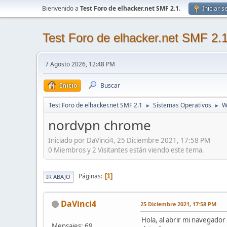
Bienvenido a
Test Foro de elhacker.net SMF 2.1
.
Iniciar s
Test Foro de elhacker.net SMF 2.
7 Agosto 2026, 12:48 PM
Inicio
Buscar
Test Foro de elhacker.net SMF 2.1
Sistemas Operativos
W
►
►
nordvpn chrome
Iniciado por DaVinci4, 25 Diciembre 2021, 17:58 PM
0 Miembros y 2 Visitantes están viendo este tema.
Páginas
1
IR ABAJO
DaVinci4
25 Diciembre 2021, 17:58 PM
Hola, al abrir mi navegado
Mensajes: 69