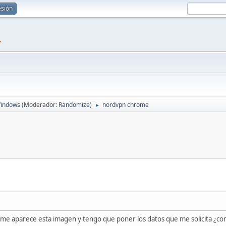
esión
1
indows
(Moderador:
Randomize
)
nordvpn chrome
►
r me aparece esta imagen y tengo que poner los datos que me solicita ¿c