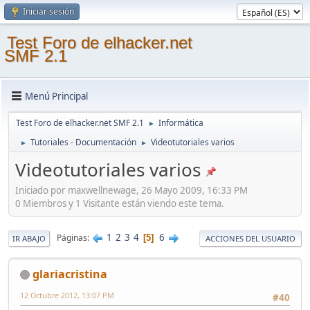
Iniciar sesión
Test Foro de elhacker.net
SMF 2.1
Menú Principal
Test Foro de elhacker.net SMF 2.1
Informática
►
Tutoriales - Documentación
Videotutoriales varios
►
►
Videotutoriales varios
Iniciado por maxwellnewage, 26 Mayo 2009, 16:33 PM
0 Miembros y 1 Visitante están viendo este tema.
1
2
3
4
6
Páginas
5
IR ABAJO
ACCIONES DEL USUARIO
glariacristina
12 Octubre 2012, 13:07 PM
#40