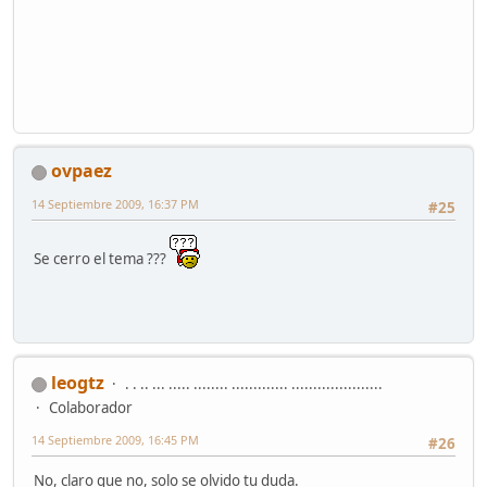
net stop winmgmt
net start winmgmt
Shutdown -r -t 00
ovpaez
14 Septiembre 2009, 16:37 PM
#25
Se cerro el tema ???
leogtz
. . .. ... ..... ........ ............. .....................
Colaborador
14 Septiembre 2009, 16:45 PM
#26
No, claro que no, solo se olvido tu duda.