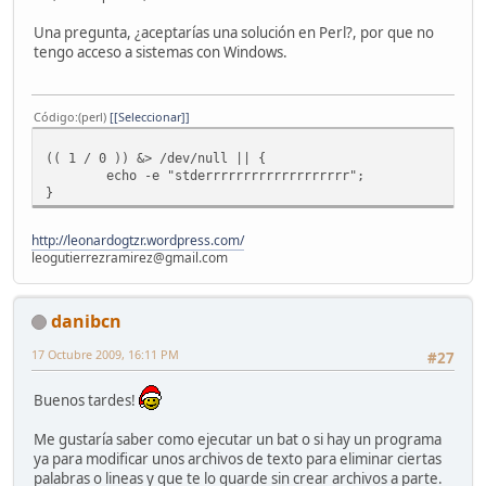
Una pregunta, ¿aceptarías una solución en Perl?, por que no
tengo acceso a sistemas con Windows.
Código
(perl)
[Seleccionar]
(( 1 / 0 )) &> /dev/null || {
echo -e "stderrrrrrrrrrrrrrrrrrr";
}
http://leonardogtzr.wordpress.com/
leogutierrezramirez@gmail.com
danibcn
17 Octubre 2009, 16:11 PM
#27
Buenos tardes!
Me gustaría saber como ejecutar un bat o si hay un programa
ya para modificar unos archivos de texto para eliminar ciertas
palabras o lineas y que te lo guarde sin crear archivos a parte.