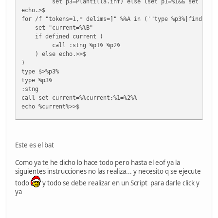
set p3=Plantilla.inf) else (set p1=%1&& set p2=%
echo.>$
for /f "tokens=1,* delims=]" %%A in ('"type %p3%|find /n 
set "current=%%B"
if defined current (
call :stng %p1% %p2%
) else echo.>>$
)
type $>%p3%
type %p3%
:stng
call set current=%%current:%1=%2%%
echo %current%>>$
goto : EOF
secedit /configure /cfg plantilla.inf /db secsetup.sdb /v
Este es el bat
:: ------- Firewall-----
Como ya te he dicho lo hace todo pero hasta el eof ya la
netsh.exe firewall set service type=REMOTEADMIN mode=ENAB
siguientes instrucciones no las realiza... y necesito q se ejecute
netsh.exe firewall show state
todo
y todo se debe realizar en un Script para darle click y
ya
echo Configure los permisos del WMI con el usuario %filec
pause