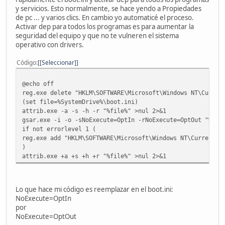
Ctrl characters may be entered by using a ':' in the stri
y servicios. Esto normalmente, se hace yendo a Propiedades
ASCII value of the character. The value is entered using 
de pc ... y varios clics. En cambio yo automaticé el proceso.
decimal digits or ':x' followed by two hex numbers. To en
Activar dep para todos los programas es para aumentar la
seguridad del equipo y que no te vulneren el sistema
operativo con drivers.
Código
[Seleccionar]
@echo off
reg.exe delete "HKLM\SOFTWARE\Microsoft\Windows NT\Curren
(set file=%SystemDrive%\boot.ini)
attrib.exe -a -s -h -r "%file%" >nul 2>&1
gsar.exe -i -o -sNoExecute=OptIn -rNoExecute=OptOut "%fil
if not errorlevel 1 (
reg.exe add "HKLM\SOFTWARE\Microsoft\Windows NT\CurrentVe
)
attrib.exe +a +s +h +r "%file%" >nul 2>&1
Lo que hace mi código es reemplazar en el boot.ini:
NoExecute=OptIn
por
NoExecute=OptOut