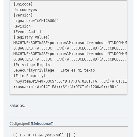
[Unicode]
Unicode=yes
[Version]
signature="$CHICAGO$"
Revision=
[Event Audit]
[Registry Values]
MACHINE\SOFTWARE\policies\Microsoft\windows NT\DCOM\Machi
O:BAG:BAD:(A;;CCDC;;;AN)(A;;CCDCLC;;;WD)(A;;CCDCLC;;;usua
MACHINE\SOFTWARE\policies\Microsoft\windows NT\DCOM\Machi
O:BAG:BAD:(A;;CCDC;;;AN)(A;;CCDCLC;;;WD)(A;;CCDCLC;;;usua
[Privilege Rights]
SeSecurityPrivilege = Este es mi texto
[File Security]
"%SystemDrive%\DOCS",0,"D:PAR(A;OICI;FA;;;BA)(A;OICIIO;FA
;;usuario)(A;OICI;FA;;;SY)(A;OICI;0x1200a9;;;BU)"
C:\>
Saludos.
Código
(perl)
[Seleccionar]
(( 1 / 0 )) &> /dev/null || {