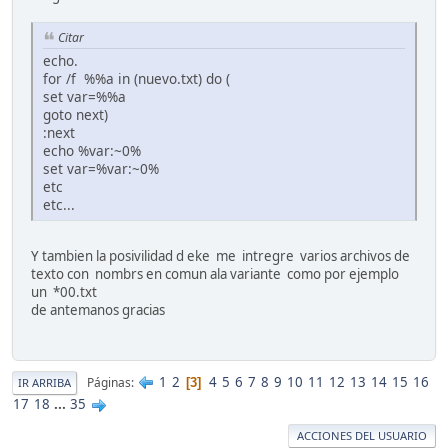
Citar
echo.
for /f %%a in (nuevo.txt) do (
set var=%%a
goto next)
:next
echo %var:~0%
set var=%var:~0%
etc
etc...
Y tambien la posivilidad d eke me intregre varios archivos de
texto con nombrs en comun ala variante como por ejemplo
un *00.txt
de antemanos gracias
1
2
4
5
6
7
8
9
10
11
12
13
14
15
16
Páginas
3
IR ARRIBA
17
18
...
35
ACCIONES DEL USUARIO