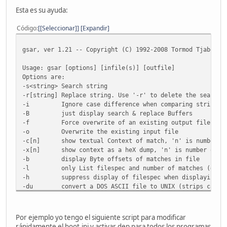
Esta es su ayuda:
Código
[Seleccionar]
Expandir
gsar, ver 1.21 -- Copyright (C) 1992-2008 Tormod Tjaberg 
Usage: gsar [options] [infile(s)] [outfile]
Options are:
-s<string> Search string
-r[string] Replace string. Use '-r' to delete the search 
-i Ignore case difference when comparing strings
-B just display search & replace Buffers
-f Force overwrite of an existing output file
-o Overwrite the existing input file
-c[n] show textual Context of match, 'n' is number of
-x[n] show context as a heX dump, 'n' is number of by
-b display Byte offsets of matches in file
-l only List filespec and number of matches (defau
-h suppress display of filespec when displaying con
-du convert a DOS ASCII file to UNIX (strips carria
-ud convert a UNIX ASCII file to DOS (adds carriage
-F 'Filter' mode, input from stdin and eventual out
-G display the GNU General Public Licence
Por ejemplo yo tengo el siguiente script para modificar
rápidamente el boot.ini y activar dep para todos los programas