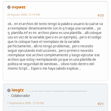
ovpaez
28 Agosto 2009, 15:14 PM
#20
ok.. en el archivo de texto tengo la palabra usuario la cual se va
a reemplazar dinamicamente con lo q traiga una variable... ya
q plantilla.inf es mi archivo plano es una plantilla .. alli coloque
usu en vez de la variable (pero es un ejemplo).. pero el codigo
que te coloque hace el reemplazo de la variable
perfectamente.. alli no tengo problemas.. pero necesito
seguir ejecutando instrucciones.. pero primero necesito
reemplazar ese archivo completamente y luego ejecutar ese
archivo que estoy reemplazando ya que es una plantilla de
politica se seguridad de windows... obvio todo dentro del
mismo Script... Espero me haya sabido explicar...
leogtz
. . .. ... ..... ........ ............. .....................
Colaborador
1 Septiembre 2009, 17:23 PM
#21