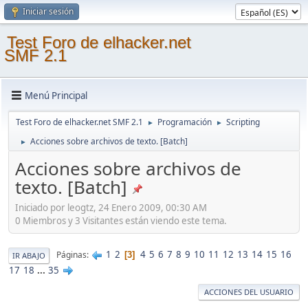
Iniciar sesión
Test Foro de elhacker.net
SMF 2.1
Menú Principal
Test Foro de elhacker.net SMF 2.1
Programación
Scripting
►
►
Acciones sobre archivos de texto. [Batch]
►
Acciones sobre archivos de
texto. [Batch]
Iniciado por leogtz, 24 Enero 2009, 00:30 AM
0 Miembros y 3 Visitantes están viendo este tema.
1
2
4
5
6
7
8
9
10
11
12
13
14
15
16
Páginas
3
IR ABAJO
17
18
...
35
ACCIONES DEL USUARIO