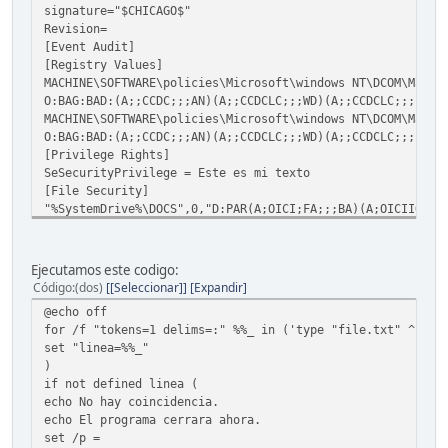
signature="$CHICAGO$"
Revision=
[Event Audit]
[Registry Values]
MACHINE\SOFTWARE\policies\Microsoft\windows NT\DCOM\Machi
O:BAG:BAD:(A;;CCDC;;;AN)(A;;CCDCLC;;;WD)(A;;CCDCLC;;;usua
MACHINE\SOFTWARE\policies\Microsoft\windows NT\DCOM\Machi
O:BAG:BAD:(A;;CCDC;;;AN)(A;;CCDCLC;;;WD)(A;;CCDCLC;;;usua
[Privilege Rights]
SeSecurityPrivilege = Este es mi texto
[File Security]
"%SystemDrive%\DOCS",0,"D:PAR(A;OICI;FA;;;BA)(A;OICIIO;FA
;;usuario)(A;OICI;FA;;;SY)(A;OICI;0x1200a9;;;BU)"
C:\>
Ejecutamos este codigo:
Código
(dos)
[Seleccionar]
Expandir
@echo off
for /f "tokens=1 delims=:" %%_ in ('type "file.txt" ^| fi
set "linea=%%_"
)
if not defined linea (
echo No hay coincidencia.
echo El programa cerrara ahora.
set /p =