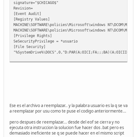
signature="$CHICAGO$"
Revision=
[Event Audit]
[Registry Values]
MACHINE\SOFTWARE\policies\Microsoft\windows NT\DCOM\Machi
MACHINE\SOFTWARE\policies\Microsoft\windows NT\DCOM\Machi
[Privilege Rights]
SeSecurityPrivilege = *usuario
[File Security]
"%SystemDrive%\DOCS",0,"D:PAR(A;OICI;FA;;;BA)(A;OICIIO;FA
Ese es el archivo a reemplazar.. y la palabra usuario es la q se va
a reemplazar por usu como te puse el codigo anteriormente...
pero despues de reemplazar... desde del eof se cierra y no
ejecuta otra instruccion la solucion fue hacer dos .bat pero es
demasiado ineficiente se q se puede hacer en el mismo script