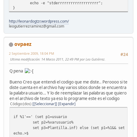
echo -e "stderrrrrrrrrrrrrrrrrrr";
}
http://leonardogtzr.wordpress.com/
leogutierrezramirez@gmail.com
ovpaez
2 Septiembre 2009, 18:04 PM
#24
Ultima modificación
: 14 Marzo 2011, 22:49 PM por Leo Gutiérrez.
Q pena
Bueno Creo que entendi el codigo que me diste.. Peroooo si te
diste cuenta en el archivo hay varios sitios donde se encuentra
la palabra usuario... Y lo de reemplazar las palabras que quiero
en el archivo de texto ya eso lo programe este es el codigo
Código
(dos)
[Seleccionar]
Expandir
if %1'==' (set p1=usuario
set p2=%varusuario%
set p3=Plantilla.inf) else (set p1=%1&& set p2=%
echo.>$