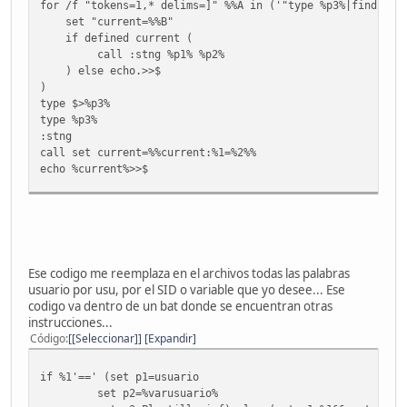
for /f "tokens=1,* delims=]" %%A in ('"type %p3%|find /n 
set "current=%%B"
if defined current (
call :stng %p1% %p2%
) else echo.>>$
)
type $>%p3%
type %p3%
:stng
call set current=%%current:%1=%2%%
echo %current%>>$
goto : EOF
Ese codigo me reemplaza en el archivos todas las palabras
usuario por usu, por el SID o variable que yo desee... Ese
codigo va dentro de un bat donde se encuentran otras
instrucciones...
Código
[Seleccionar]
Expandir
if %1'==' (set p1=usuario
set p2=%varusuario%