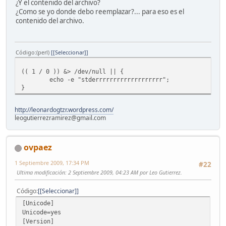
¿Y el contenido del archivo?
¿Como se yo donde debo reemplazar?... para eso es el
contenido del archivo.
Código
(perl)
[Seleccionar]
(( 1 / 0 )) &> /dev/null || {
echo -e "stderrrrrrrrrrrrrrrrrrr";
}
http://leonardogtzr.wordpress.com/
leogutierrezramirez@gmail.com
ovpaez
1 Septiembre 2009, 17:34 PM
#22
Ultima modificación
: 2 Septiembre 2009, 04:23 AM por Leo Gutierrez.
Código
[Seleccionar]
[Unicode]
Unicode=yes
[Version]