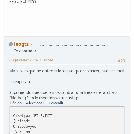
eso creo!!?????
leogtz
. . .. ... ..... ........ ............. .....................
Colaborador
2 Septiembre 2009, 05:12 AM
#23
Mira, si es que he entendido lo que quieres hacer, pues es fácil.
Lo explicaré:
Suponiendo que queremos cambiar una linea en el archivo
"file.txt" (Esto lo modificas a tu gusto):
Código
[Seleccionar]
Expandir
C:\>type "FILE.TXT"
[Unicode]
Unicode=yes
[Version]