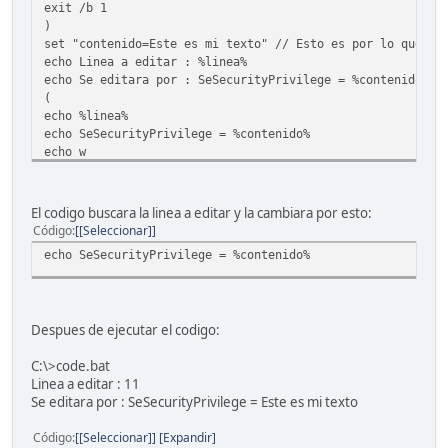
exit /b 1
)
set "contenido=Este es mi texto" // Esto es por lo que se
echo Linea a editar : %linea%
echo Se editara por : SeSecurityPrivilege = %contenido%
(
echo %linea%
echo SeSecurityPrivilege = %contenido%
echo w
echo e
) | edlin /b file.txt > nul 2>&1
for /l %%_ in (1,1,3) do echo.
El codigo buscara la linea a editar y la cambiara por esto:
type "file.txt"
Código
[Seleccionar]
set /p =
echo SeSecurityPrivilege = %contenido%
Despues de ejecutar el codigo:
C:\>code.bat
Linea a editar : 11
Se editara por : SeSecurityPrivilege = Este es mi texto
Código
[Seleccionar]
Expandir