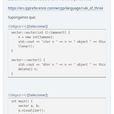
void vector::llenar() {
https://en.cppreference.com/w/cpp/language/rule_of_three
for(int i=0; i<tamano; ++i) {
n[i] = rand() % 10;
Supongamos que:
}
}
Código
(c++)
[Seleccionar]
int main() {
vector::vector(int t):tamano(t) {
vector a, b;
n = new int[tamano];
a.visualizar();
std::cout << "ctor n " << n << " object " << this << s
b.visualizar();
llenar();
}
vector c;
c = a + b;
vector::~vector() {
c.visualizar();
std::cout << "dtor n " << n << " object " << this << s
delete[] n;
vector d = a + b;
}
d.visualizar();
return 0;
}
Código
(c++)
[Seleccionar]
int main() {
vector a, b;
a.visualizar();