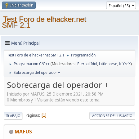
Iniciar sesión
Test Foro de elhacker.net
SMF 2.1
Menú Principal
Test Foro de elhacker.net SMF 2.1
Programación
►
Programación C/C++
(Moderadores:
Eternal Idol
,
Littlehorse
,
K-YreX
)
►
Sobrecarga del operador +
►
Sobrecarga del operador +
Iniciado por MAFUS, 25 Diciembre 2021, 20:58 PM
0 Miembros y 1 Visitante están viendo este tema.
Páginas
1
IR ABAJO
ACCIONES DEL USUARIO
MAFUS