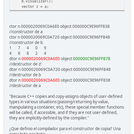
b.visualizar();
vector z = a;
ctor n 0000020069C0A6E0 object 000000C9E96FF838
//constructor de a
ctor n 0000020069C0A720 object 000000C9E96FF848
//constructor de b
1 7 4 0 9
4 8 8 2 4
dtor n
0000020069C0A6E0
object
000000C9E96FF878
//destructor de z!
dtor n 0000020069C0A720 object 000000C9E96FF848
//destructor de b
dtor n
0000020069C0A6E0
object 000000C9E96FF838
//destructor de a
"Because C++ copies and copy-assigns objects of user-defined
types in various situations (passing/returning by value,
manipulating a container, etc), these special member functions
will be called, if accessible, and if they are not user-defined,
they are implicitly-defined by the compiler."
¿Que definio el compilador para el constructor de copia? Una