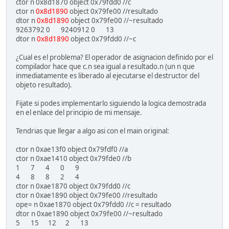
ctor n 0x8d1870 object 0x79fdd0 //c
ctor n
0x8d1890
object 0x79fe00 //resultado
dtor n
0x8d1890
object 0x79fe00 //~resultado
9263792 0 9240912 0 13
dtor n
0x8d1890
object 0x79fdd0 //~c
¿Cual es el problema? El operador de asignacion definido por el
compilador hace que c.n sea igual a resultado.n (un n que
inmediatamente es liberado al ejecutarse el destructor del
objeto resultado).
Fijate si podes implementarlo siguiendo la logica demostrada
en el enlace del principio de mi mensaje.
Tendrias que llegar a algo asi con el main original:
ctor n 0xae13f0 object 0x79fdf0 //a
ctor n 0xae1410 object 0x79fde0 //b
1 7 4 0 9
4 8 8 2 4
ctor n 0xae1870 object 0x79fdd0 //c
ctor n 0xae1890 object 0x79fe00 //resultado
ope= n 0xae1870 object 0x79fdd0 //c = resultado
dtor n 0xae1890 object 0x79fe00 //~resultado
5 15 12 2 13