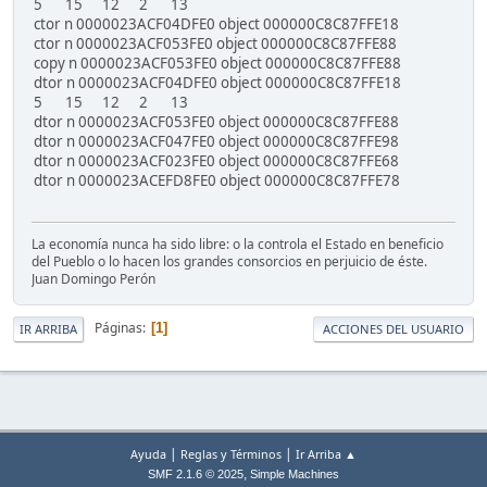
5 15 12 2 13
ctor n 0000023ACF04DFE0 object 000000C8C87FFE18
ctor n 0000023ACF053FE0 object 000000C8C87FFE88
copy n 0000023ACF053FE0 object 000000C8C87FFE88
dtor n 0000023ACF04DFE0 object 000000C8C87FFE18
5 15 12 2 13
dtor n 0000023ACF053FE0 object 000000C8C87FFE88
dtor n 0000023ACF047FE0 object 000000C8C87FFE98
dtor n 0000023ACF023FE0 object 000000C8C87FFE68
dtor n 0000023ACEFD8FE0 object 000000C8C87FFE78
La economía nunca ha sido libre: o la controla el Estado en beneficio
del Pueblo o lo hacen los grandes consorcios en perjuicio de éste.
Juan Domingo Perón
Páginas
1
IR ARRIBA
ACCIONES DEL USUARIO
|
|
Ayuda
Reglas y Términos
Ir Arriba ▲
,
SMF 2.1.6 © 2025
Simple Machines