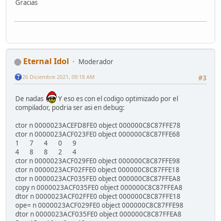
Gracias
Eternal Idol
Moderador
26 Diciembre 2021, 09:18 AM
#3
De nadas
Y eso es con el codigo optimizado por el
compilador, podria ser asi en debug:
ctor n 0000023ACEFD8FE0 object 000000C8C87FFE78
ctor n 0000023ACF023FE0 object 000000C8C87FFE68
1 7 4 0 9
4 8 8 2 4
ctor n 0000023ACF029FE0 object 000000C8C87FFE98
ctor n 0000023ACF02FFE0 object 000000C8C87FFE18
ctor n 0000023ACF035FE0 object 000000C8C87FFEA8
copy n 0000023ACF035FE0 object 000000C8C87FFEA8
dtor n 0000023ACF02FFE0 object 000000C8C87FFE18
ope= n 0000023ACF029FE0 object 000000C8C87FFE98
dtor n 0000023ACF035FE0 object 000000C8C87FFEA8