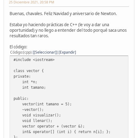
25 Diciembre 2021, 20:58 PM
Buenas, chavales. Feliz Navidad y aniversario de Newton.
Estaba yo haciendo prácticas de C++ (le voy a dar una
oportunidad) y no llego a entender del todo porqué saca unos
resultados tan raros.
El código:
Código
(cpp)
[Seleccionar]
Expandir
#include <iostream>
class vector {
private:
int *n;
int tamano;
public:
vector(int tamano = 5);
~vector();
void visualizar();
void llenar();
vector operator + (vector &);
int& operator[] (int i) { return n[i]; };
};