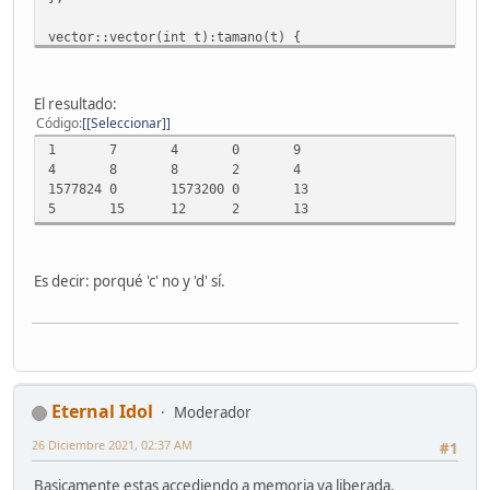
vector::vector(int t):tamano(t) {
n = new int[tamano];
llenar();
}
El resultado:
Código
[Seleccionar]
vector::~vector() {
1 7 4 0 9
delete[] n;
4 8 8 2 4
}
1577824 0 1573200 0 13
5 15 12 2 13
vector vector::operator + (vector &v) {
vector resultado(tamano);
for(int i=0; i<tamano; ++i) {
resultado[i] = n[i] + v[i];
Es decir: porqué 'c' no y 'd' sí.
}
return resultado;
}
void vector::visualizar() {
for(int i=0; i<tamano; ++i) {
Eternal Idol
std::cout << n[i] << '\t';
Moderador
}
26 Diciembre 2021, 02:37 AM
#1
std::cout << std::endl;
}
Basicamente estas accediendo a memoria ya liberada.