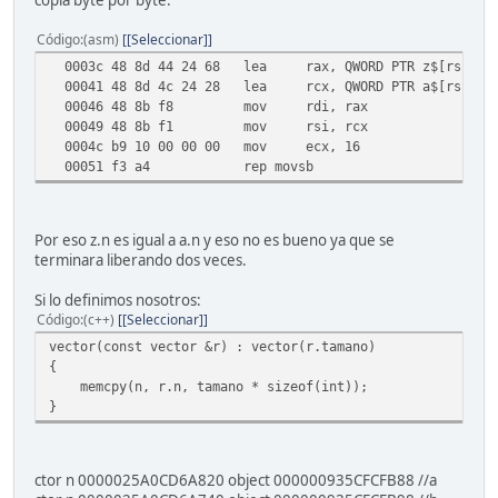
copia byte por byte:
Código
(asm)
[Seleccionar]
0003c
48 8d 44 24 68
lea
rax, QWORD PTR z$[rsp]
00041
48 8d 4c 24 28
lea
rcx, QWORD PTR a$[rsp]
00046
48 8b f8
mov
rdi, rax
00049
48 8b f1
mov
rsi, rcx
0004c
b9 10 00 00 00
mov
ecx, 16
00051
f3 a4
rep movsb
Por eso z.n es igual a a.n y eso no es bueno ya que se
terminara liberando dos veces.
Si lo definimos nosotros:
Código
(c++)
[Seleccionar]
vector(const vector &r) : vector(r.tamano)
{
memcpy(n, r.n, tamano * sizeof(int));
}
ctor n 0000025A0CD6A820 object 000000935CFCFB88 //a