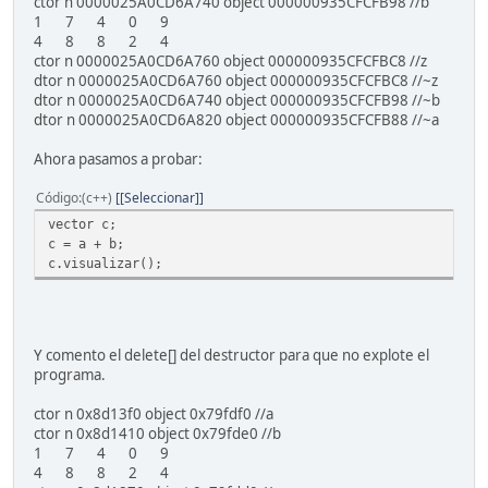
ctor n 0000025A0CD6A740 object 000000935CFCFB98 //b
1 7 4 0 9
4 8 8 2 4
ctor n 0000025A0CD6A760 object 000000935CFCFBC8 //z
dtor n 0000025A0CD6A760 object 000000935CFCFBC8 //~z
dtor n 0000025A0CD6A740 object 000000935CFCFB98 //~b
dtor n 0000025A0CD6A820 object 000000935CFCFB88 //~a
Ahora pasamos a probar:
Código
(c++)
[Seleccionar]
vector c;
c = a + b;
c.visualizar();
Y comento el delete[] del destructor para que no explote el
programa.
ctor n 0x8d13f0 object 0x79fdf0 //a
ctor n 0x8d1410 object 0x79fde0 //b
1 7 4 0 9
4 8 8 2 4