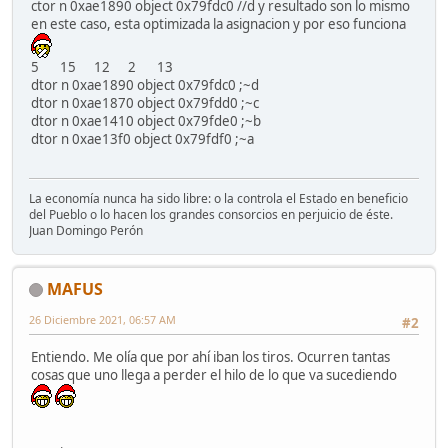
ctor n 0xae1890 object 0x79fdc0 //d y resultado son lo mismo
en este caso, esta optimizada la asignacion y por eso funciona
5 15 12 2 13
dtor n 0xae1890 object 0x79fdc0 ;~d
dtor n 0xae1870 object 0x79fdd0 ;~c
dtor n 0xae1410 object 0x79fde0 ;~b
dtor n 0xae13f0 object 0x79fdf0 ;~a
La economía nunca ha sido libre: o la controla el Estado en beneficio
del Pueblo o lo hacen los grandes consorcios en perjuicio de éste.
Juan Domingo Perón
MAFUS
26 Diciembre 2021, 06:57 AM
#2
Entiendo. Me olía que por ahí iban los tiros. Ocurren tantas
cosas que uno llega a perder el hilo de lo que va sucediendo