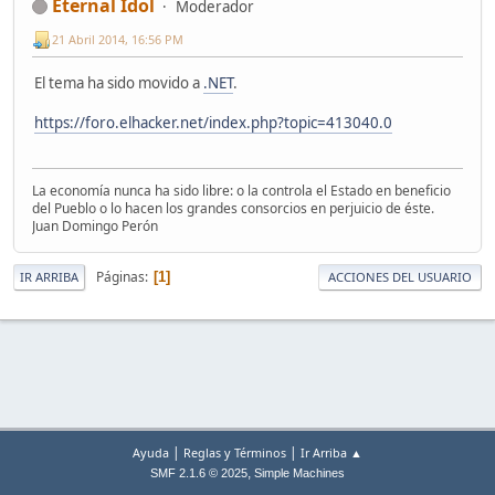
Eternal Idol
Moderador
21 Abril 2014, 16:56 PM
El tema ha sido movido a
.NET
.
https://foro.elhacker.net/index.php?topic=413040.0
La economía nunca ha sido libre: o la controla el Estado en beneficio
del Pueblo o lo hacen los grandes consorcios en perjuicio de éste.
Juan Domingo Perón
Páginas
1
IR ARRIBA
ACCIONES DEL USUARIO
|
|
Ayuda
Reglas y Términos
Ir Arriba ▲
,
SMF 2.1.6 © 2025
Simple Machines