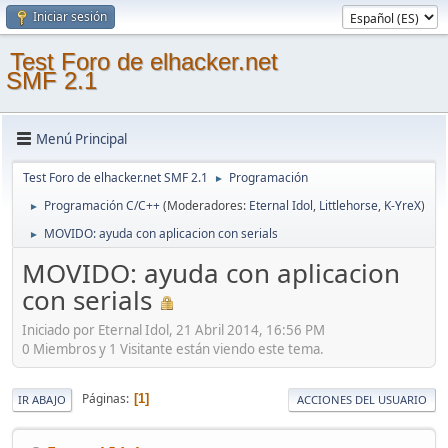
Iniciar sesión
Test Foro de elhacker.net
SMF 2.1
Menú Principal
Test Foro de elhacker.net SMF 2.1
Programación
►
Programación C/C++
(Moderadores:
Eternal Idol
,
Littlehorse
,
K-YreX
)
►
MOVIDO: ayuda con aplicacion con serials
►
MOVIDO: ayuda con aplicacion
con serials
Iniciado por Eternal Idol, 21 Abril 2014, 16:56 PM
0 Miembros y 1 Visitante están viendo este tema.
Páginas
1
IR ABAJO
ACCIONES DEL USUARIO