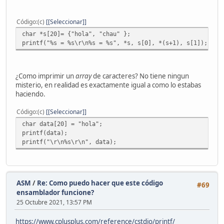
Código
(c)
[Seleccionar]
char *s[20]= {"hola", "chau" };
printf("%s = %s\r\n%s = %s", *s, s[0], *(s+1), s[1]);
¿Como imprimir un
array
de caracteres? No tiene ningun
misterio, en realidad es exactamente igual a como lo estabas
haciendo.
Código
(c)
[Seleccionar]
char data[20] = "hola";
printf(data);
printf("\r\n%s\r\n", data);
ASM
/
Re: Como puedo hacer que este código
#69
ensamblador funcione?
25 Octubre 2021, 13:57 PM
https://www.cplusplus.com/reference/cstdio/printf/