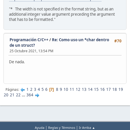
"* The width is not specified in the format string, but as an
additional integer value argument preceding the argument
that has to be formatted."
Programación C/C++
/
Re: Como uso un *char dentro
#70
de un struct?
25 Octubre 2021, 13:54 PM
De nada.
1
2
3
4
5
6
8
9
10
11
12
13
14
15
16
17
18
19
Páginas
7
20
21
22
...
364
|
|
Ayuda
Reglas y Términos
Ir Arriba ▲