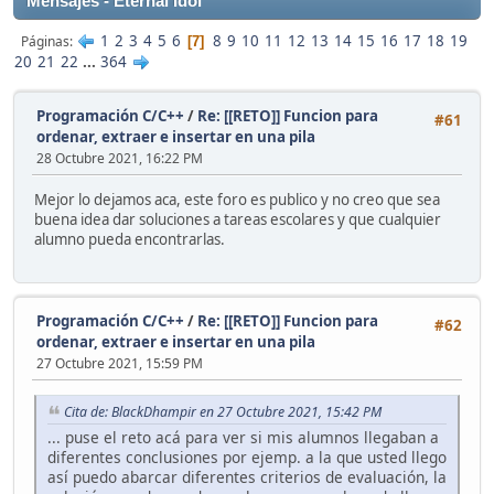
Mensajes - Eternal Idol
1
2
3
4
5
6
8
9
10
11
12
13
14
15
16
17
18
19
Páginas
7
20
21
22
...
364
Programación C/C++
/
Re: [[RETO]] Funcion para
#61
ordenar, extraer e insertar en una pila
28 Octubre 2021, 16:22 PM
Mejor lo dejamos aca, este foro es publico y no creo que sea
buena idea dar soluciones a tareas escolares y que cualquier
alumno pueda encontrarlas.
Programación C/C++
/
Re: [[RETO]] Funcion para
#62
ordenar, extraer e insertar en una pila
27 Octubre 2021, 15:59 PM
Cita de: BlackDhampir en 27 Octubre 2021, 15:42 PM
... puse el reto acá para ver si mis alumnos llegaban a
diferentes conclusiones por ejemp. a la que usted llego
así puedo abarcar diferentes criterios de evaluación, la