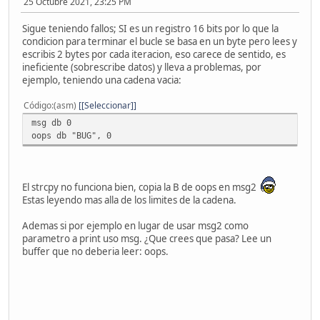
25 Octubre 2021, 23:25 PM
Sigue teniendo fallos; SI es un registro 16 bits por lo que la
condicion para terminar el bucle se basa en un byte pero lees y
escribis 2 bytes por cada iteracion, eso carece de sentido, es
ineficiente (sobrescribe datos) y lleva a problemas, por
ejemplo, teniendo una cadena vacia:
Código
(asm)
[Seleccionar]
msg db 0
oops db "BUG", 0
El strcpy no funciona bien, copia la B de oops en msg2
Estas leyendo mas alla de los limites de la cadena.
Ademas si por ejemplo en lugar de usar msg2 como
parametro a print uso msg. ¿Que crees que pasa? Lee un
buffer que no deberia leer: oops.