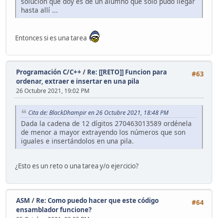
solución que doy es de un alumno que solo pudo llegar
hasta allí ...
Entonces si es una tarea
Programación C/C++
/
Re: [[RETO]] Funcion para
#63
ordenar, extraer e insertar en una pila
26 Octubre 2021, 19:02 PM
Cita de: BlackDhampir en 26 Octubre 2021, 18:48 PM
Dada la cadena de 12 dígitos 270463013589 ordénela
de menor a mayor extrayendo los números que son
iguales e insertándolos en una pila.
¿Esto es un reto o una tarea y/o ejercicio?
ASM
/
Re: Como puedo hacer que este código
#64
ensamblador funcione?