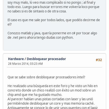
soy muy malo, lo veo mas complicado si no pongo ; al final y
todo eso. Luego para buscar errores me volvería loco porque
no sabes si es de sintaxis o de otra cosa.
El caso es que me sale por todos lados, que podéis decirme de
el?
Conozco matlab y java, quería ponerme en c# por tocar algo
de .net pero ahora tengo dudas con python.
Hardware
/
Desbloquear procesador
#32
28 Marzo 2014, 03:23 AM
Que se sabe sobre desbloquear procesadores intel?
He realizado una búsqueda en este foro y he visto un hilo en
concreto donde un chico realizó con éxito un mod sobre un
chip amd que me ha gustado mucho.
Al parecer habían unas pistas cortadas con laser y las unió
permitiéndole desbloquear un core y mas memoria caché.
Antiguamente se conoce lo de unir unos puentes con el lapiz