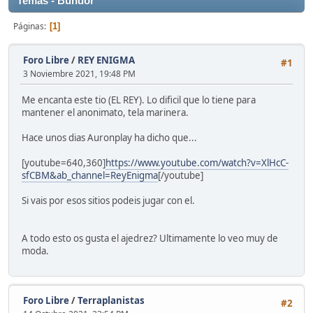
Temas - Bundor
Páginas
1
Foro Libre
/
REY ENIGMA
#1
3 Noviembre 2021, 19:48 PM
Me encanta este tio (EL REY). Lo dificil que lo tiene para
mantener el anonimato, tela marinera.
Hace unos dias Auronplay ha dicho que...
[youtube=640,360]
https://www.youtube.com/watch?v=XlHcC-
sfCBM&ab_channel=ReyEnigma
[/youtube]
Si vais por esos sitios podeis jugar con el.
A todo esto os gusta el ajedrez? Ultimamente lo veo muy de
moda.
Foro Libre
/
Terraplanistas
#2