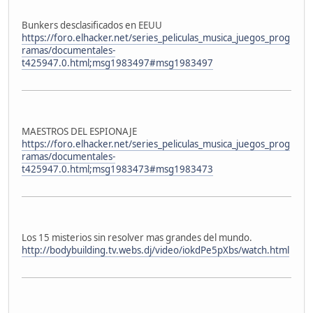
Bunkers desclasificados en EEUU
https://foro.elhacker.net/series_peliculas_musica_juegos_prog
ramas/documentales-
t425947.0.html;msg1983497#msg1983497
MAESTROS DEL ESPIONAJE
https://foro.elhacker.net/series_peliculas_musica_juegos_prog
ramas/documentales-
t425947.0.html;msg1983473#msg1983473
Los 15 misterios sin resolver mas grandes del mundo.
http://bodybuilding.tv.webs.dj/video/iokdPe5pXbs/watch.html