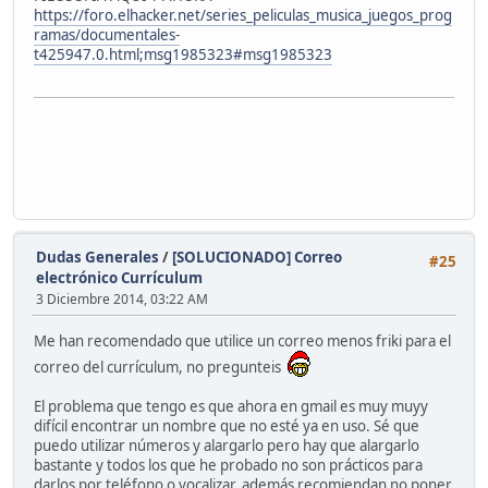
https://foro.elhacker.net/series_peliculas_musica_juegos_prog
ramas/documentales-
t425947.0.html;msg1985323#msg1985323
Dudas Generales
/
[SOLUCIONADO] Correo
#25
electrónico Currículum
3 Diciembre 2014, 03:22 AM
Me han recomendado que utilice un correo menos friki para el
correo del currículum, no pregunteis
El problema que tengo es que ahora en gmail es muy muyy
difícil encontrar un nombre que no esté ya en uso. Sé que
puedo utilizar números y alargarlo pero hay que alargarlo
bastante y todos los que he probado no son prácticos para
darlos por teléfono o vocalizar, además recomiendan no poner