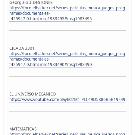
Georgia GUIDESTONES
https://foro.elhacker.net/series_peliculas_musica_juegos_prog
ramas/documentales-
t425947.0.html;msg1983495#msg1983495
CICADA 3301
https://foro.elhacker.net/series_peliculas_musica_juegos_prog
ramas/documentales-
t425947.0.html;msg1983490#msg1983490
EL UNIVERSO MECANICO
https://www.youtube.com/playlist?list=PLC49D5886B5B19F39
MATEMATICAS
https://foro.elhacker.net/series_peliculas_musica_juegos_prog