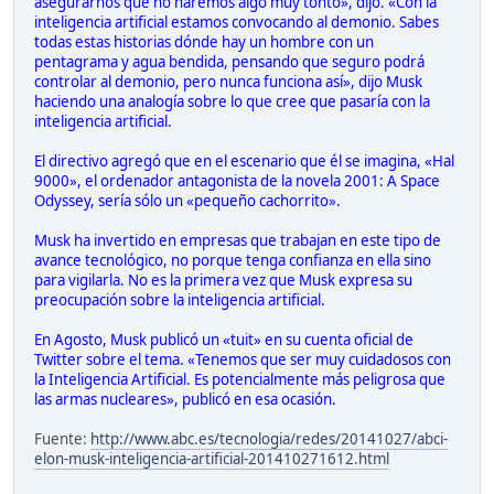
asegurarnos que no haremos algo muy tonto», dijo. «Con la
inteligencia artificial estamos convocando al demonio. Sabes
todas estas historias dónde hay un hombre con un
pentagrama y agua bendida, pensando que seguro podrá
controlar al demonio, pero nunca funciona así», dijo Musk
haciendo una analogía sobre lo que cree que pasaría con la
inteligencia artificial.
El directivo agregó que en el escenario que él se imagina, «Hal
9000», el ordenador antagonista de la novela 2001: A Space
Odyssey, sería sólo un «pequeño cachorrito».
Musk ha invertido en empresas que trabajan en este tipo de
avance tecnológico, no porque tenga confianza en ella sino
para vigilarla. No es la primera vez que Musk expresa su
preocupación sobre la inteligencia artificial.
En Agosto, Musk publicó un «tuit» en su cuenta oficial de
Twitter sobre el tema. «Tenemos que ser muy cuidadosos con
la Inteligencia Artificial. Es potencialmente más peligrosa que
las armas nucleares», publicó en esa ocasión.
Fuente:
http://www.abc.es/tecnologia/redes/20141027/abci-
elon-musk-inteligencia-artificial-201410271612.html