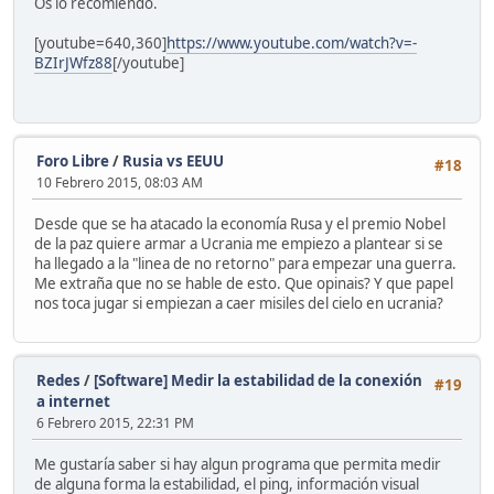
Os lo recomiendo.
[youtube=640,360]
https://www.youtube.com/watch?v=-
BZIrJWfz88
[/youtube]
Foro Libre
/
Rusia vs EEUU
#18
10 Febrero 2015, 08:03 AM
Desde que se ha atacado la economía Rusa y el premio Nobel
de la paz quiere armar a Ucrania me empiezo a plantear si se
ha llegado a la "linea de no retorno" para empezar una guerra.
Me extraña que no se hable de esto. Que opinais? Y que papel
nos toca jugar si empiezan a caer misiles del cielo en ucrania?
Redes
/
[Software] Medir la estabilidad de la conexión
#19
a internet
6 Febrero 2015, 22:31 PM
Me gustaría saber si hay algun programa que permita medir
de alguna forma la estabilidad, el ping, información visual