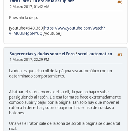
Foro Libre
/
La era de la estupidez
#6
2 Marzo 2017, 01:42 AM
Pues ahí lo dejo:
[youtube=640,360]
https://www.youtube.com/watch?
v=MCUB4gpNYuQ
[/youtube]
Sugerencias y dudas sobre el Foro
/
scroll automatico
#7
1 Marzo 2017, 22:29 PM
La idea es que el scroll de la página sea automático con un
determinado comportamiento.
Al situar el ratón encima del scroll, la pagina baja o sube
persiguiendo al ratón. De esa forma se hace extremadamente
comodo subir y bajar por la página. Tan solo hay que mover el
ratón a la derecha y subir o bajar sin hacer uso de ruedas o
botones.
Una vez el ratón sale de la zona de scroll la pagina se queda tal
cual.