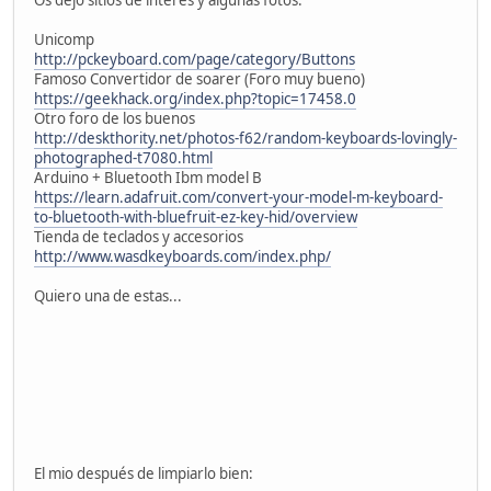
Os dejo sitios de interés y algunas fotos:
Unicomp
http://pckeyboard.com/page/category/Buttons
Famoso Convertidor de soarer (Foro muy bueno)
https://geekhack.org/index.php?topic=17458.0
Otro foro de los buenos
http://deskthority.net/photos-f62/random-keyboards-lovingly-
photographed-t7080.html
Arduino + Bluetooth Ibm model B
https://learn.adafruit.com/convert-your-model-m-keyboard-
to-bluetooth-with-bluefruit-ez-key-hid/overview
Tienda de teclados y accesorios
http://www.wasdkeyboards.com/index.php/
Quiero una de estas...
El mio después de limpiarlo bien: