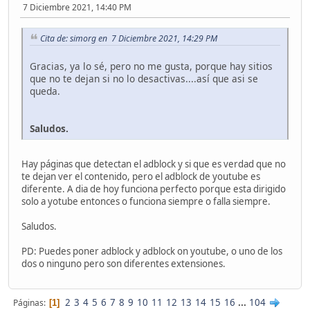
7 Diciembre 2021, 14:40 PM
Cita de: simorg en 7 Diciembre 2021, 14:29 PM
Gracias, ya lo sé, pero no me gusta, porque hay sitios
que no te dejan si no lo desactivas....así que asi se
queda.
Saludos.
Hay páginas que detectan el adblock y si que es verdad que no
te dejan ver el contenido, pero el adblock de youtube es
diferente. A dia de hoy funciona perfecto porque esta dirigido
solo a yotube entonces o funciona siempre o falla siempre.
Saludos.
PD: Puedes poner adblock y adblock on youtube, o uno de los
dos o ninguno pero son diferentes extensiones.
2
3
4
5
6
7
8
9
10
11
12
13
14
15
16
...
104
Páginas
1