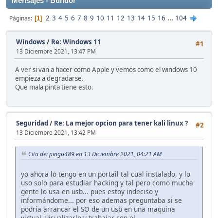
Mensajes - Bundor
2
3
4
5
6
7
8
9
10
11
12
13
14
15
16
...
104
Páginas
1
Windows
/
Re: Windows 11
#1
13 Diciembre 2021, 13:47 PM
A ver si van a hacer como Apple y vemos como el windows 10
empieza a degradarse.
Que mala pinta tiene esto.
Seguridad
/
Re: La mejor opcion para tener kali linux ?
#2
13 Diciembre 2021, 13:42 PM
Cita de: pingu489 en 13 Diciembre 2021, 04:21 AM
yo ahora lo tengo en un portail tal cual instalado, y lo
uso solo para estudiar hacking y tal pero como mucha
gente lo usa en usb... pues estoy indeciso y
informándome... por eso ademas preguntaba si se
podria arrancar el SO de un usb en una maquina
virtual, visualizarlo y trabajar con el.