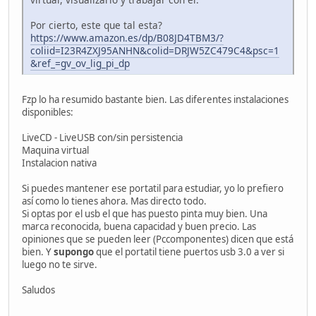
Por cierto, este que tal esta?
https://www.amazon.es/dp/B08JD4TBM3/?
coliid=I23R4ZXJ95ANHN&colid=DRJW5ZC479C4&psc=1
&ref_=gv_ov_lig_pi_dp
Fzp lo ha resumido bastante bien. Las diferentes instalaciones
disponibles:
LiveCD - LiveUSB con/sin persistencia
Maquina virtual
Instalacion nativa
Si puedes mantener ese portatil para estudiar, yo lo prefiero
así como lo tienes ahora. Mas directo todo.
Si optas por el usb el que has puesto pinta muy bien. Una
marca reconocida, buena capacidad y buen precio. Las
opiniones que se pueden leer (Pccomponentes) dicen que está
bien. Y
supongo
que el portatil tiene puertos usb 3.0 a ver si
luego no te sirve.
Saludos