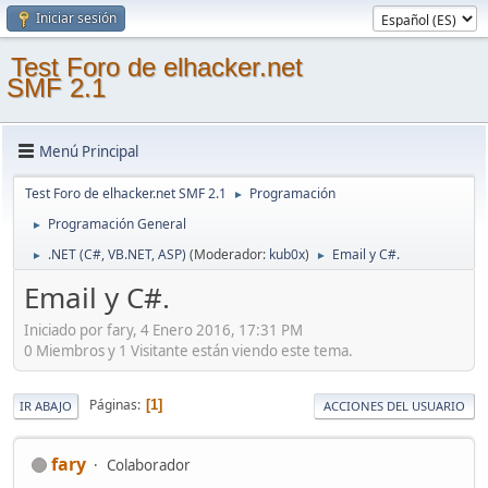
Iniciar sesión
Test Foro de elhacker.net
SMF 2.1
Menú Principal
Test Foro de elhacker.net SMF 2.1
Programación
►
Programación General
►
.NET (C#, VB.NET, ASP)
(Moderador:
kub0x
)
Email y C#.
►
►
Email y C#.
Iniciado por fary, 4 Enero 2016, 17:31 PM
0 Miembros y 1 Visitante están viendo este tema.
Páginas
1
IR ABAJO
ACCIONES DEL USUARIO
fary
Colaborador