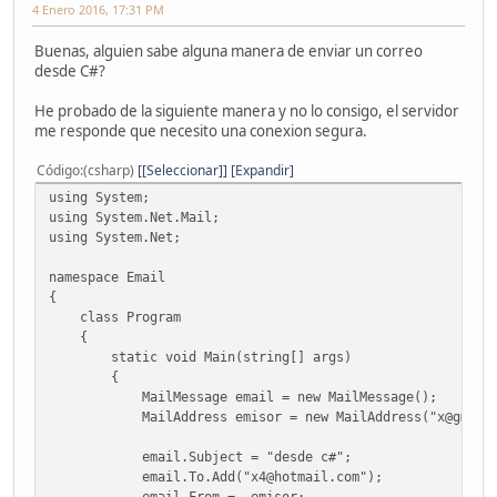
4 Enero 2016, 17:31 PM
Buenas, alguien sabe alguna manera de enviar un correo
desde C#?
He probado de la siguiente manera y no lo consigo, el servidor
me responde que necesito una conexion segura.
Código
(csharp)
[Seleccionar]
Expandir
using System;
using System.Net.Mail;
using System.Net;
namespace Email
{
class Program
{
static void Main(string[] args)
{
MailMessage email = new MailMessage();
MailAddress emisor = new MailAddress("x@gmail.
email.Subject = "desde c#";
email.To.Add("x4@hotmail.com");
email.From = emisor;