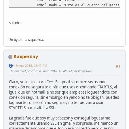
email.Body = "Este es el cuerpo del mensaje";
SmtpClient SMTP = new SmtpClient("smtp.gmail.c
NetworkCredential credenciales = new NetworkCrede
saludos.
SMTP.Port = 587;
SMTP.EnableSsl = true;
Un byte a la izquierda.
SMTP.Credentials = credenciales;
try
Kaxperday
{
SMTP.Send(email);
4 Enero 2016, 18:40 PM
#1
Console.WriteLine("Enviado!");
Ultima modificación
: 4 Enero 2016, 18:48 PM por Kaxperday
}
catch (Exception e)
Claro, yo lo hice para C++. En gmail si comienzas usando
{
conexión no segura te dirán que uses el comando STARTLS, al
Console.WriteLine(e.Message);
igual que en hotmail, a no ser que empieces logueandote con
}
conexión segura, sin embargo en yahoo no te obligan, puedes
loguearte con sesión no segura y no te fuerzan a usar
Console.Read();
STARTTLS para saltar a SSL.
}
La gracia fue que soy muy cabezón y conseguí loguearme
}
correctamente usando SSL en gmail y sorpresa, me mando un
}
mensaje diciendome que el login era correcto pero que por