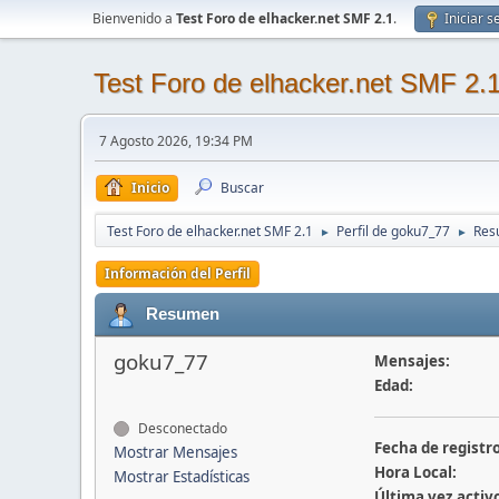
Bienvenido a
Test Foro de elhacker.net SMF 2.1
.
Iniciar s
Test Foro de elhacker.net SMF 2.
7 Agosto 2026, 19:34 PM
Inicio
Buscar
Test Foro de elhacker.net SMF 2.1
Perfil de goku7_77
Res
►
►
Información del Perfil
Resumen
goku7_77
Mensajes:
Edad:
Desconectado
Fecha de registro
Mostrar Mensajes
Hora Local:
Mostrar Estadísticas
Última vez activ