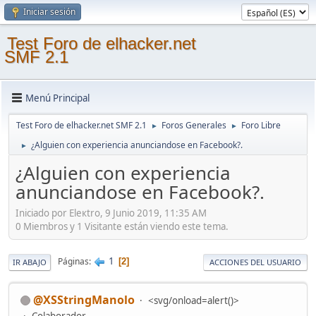
Iniciar sesión
Test Foro de elhacker.net
SMF 2.1
Menú Principal
Test Foro de elhacker.net SMF 2.1
Foros Generales
Foro Libre
►
►
¿Alguien con experiencia anunciandose en Facebook?.
►
¿Alguien con experiencia
anunciandose en Facebook?.
Iniciado por Eleкtro, 9 Junio 2019, 11:35 AM
0 Miembros y 1 Visitante están viendo este tema.
1
Páginas
2
IR ABAJO
ACCIONES DEL USUARIO
@XSStringManolo
<svg/onload=alert()>
Colaborador