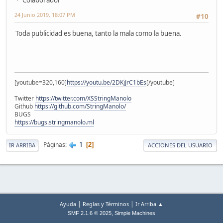
24 Junio 2019, 18:07 PM
#10
Toda publicidad es buena, tanto la mala como la buena.
[youtube=320,160]
https://youtu.be/2DKjJrC1bEs
[/youtube]
Twitter
https://twitter.com/XSStringManolo
Github
https://github.com/StringManolo/
BUGS
https://bugs.stringmanolo.ml
1
Páginas
2
IR ARRIBA
ACCIONES DEL USUARIO
|
|
Ayuda
Reglas y Términos
Ir Arriba ▲
,
SMF 2.1.6 © 2025
Simple Machines